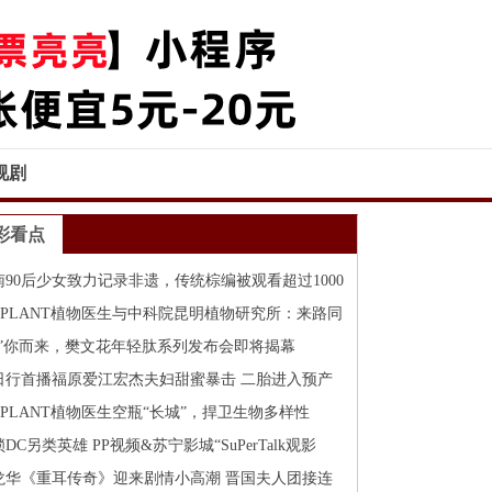
视剧
彩看点
南90后少女致力记录非遗，传统棕编被观看超过1000
次
R PLANT植物医生与中科院昆明植物研究所：来路同
，共
茵”你而来，樊文花年轻肽系列发布会即将揭幕
日行首播福原爱江宏杰夫妇甜蜜暴击 二胎进入预产
R PLANT植物医生空瓶“长城”，捍卫生物多样性
DC另类英雄 PP视频&苏宁影城“SuPerTalk观影
之
龙华《重耳传奇》迎来剧情小高潮 晋国夫人团接连