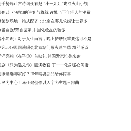
创手势舞让古诗词变有趣 “小一姐姐”走红火山小视
《创2》小鲜肉的讲究与将就 读懂当下年轻人的消费
婚策划场地一站式配齐：北京在哪儿求婚让世界多一
妆当自强!芳香世家,中国化妆品的骄傲
瘦小知识：对于女生而言，晚上护肤很重要这可不是
亦凡2019巡回演唱会北京站门票火速售罄 粉丝感叹
票
洋洋亮相《在乎你》首映礼 跨国爱恋唯美来袭
视剧《只为遇见你》圆满收官 丁一一化身暖心闺蜜
尚眼镜选哪家好？JINS睛姿新品给你惊喜
人民为中心！马仕健创作以人字为主题三部曲