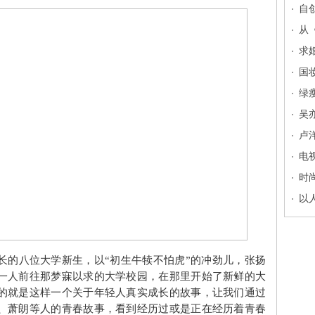
自
从
观
求
份
国
绿
骗
吴
一
卢
电
获
时
以
长的八位大学新生，以“初生牛犊不怕虎”的冲劲儿，张扬
一人前往那梦寐以求的大学校园，在那里开始了新鲜的大
的就是这样一个关于年轻人真实成长的故事，让我们通过
、萧朗等人的青春故事，看到经历过或是正在经历着青春