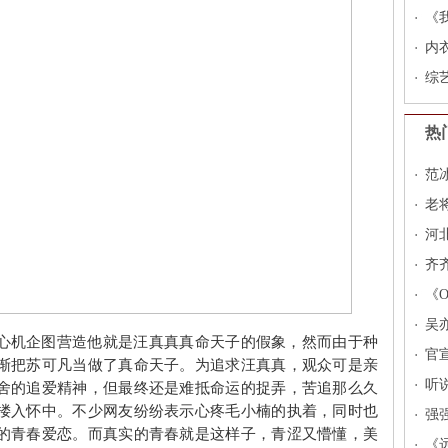
下
《
布
内
综
河
热
范
老
河
高
齐
《
流
吴
心机企图营造他就是汪真真真命天子的假象，然而由于种
官
渐把苏可凡当做了真命天子。为追求汪真真，观众可是亲
听
舍的追爱精神，但最终还是难抵命运的捉弄，苦追那么久
搂入怀中。不少网友纷纷表示心疼毛小楠的执着，同时也
强
的青春爱恋。而真实的青春就是这样子，青涩又懵懂，美
《
《