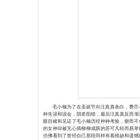
毛小楠为了在圣诞节向汪真真表白，费尽
种失误和误会，阴差阳错，最后汪真真反而渐
眼目睹和见证了毛小楠历经种种考验，锲而不
的女神却被无心插柳柳成荫的苏可凡轻而易举
仿佛看到了曾经自己那段同样有着残缺和遗憾