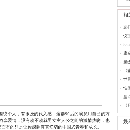
原
相
选
标
悦
i
康
超
《
世
性
盘
《
围绕个人，有很强的代入感，这群90后的演员用自己的方
的俗套爱情，没有动不动就男女主人公之间的激情热吻，也
娱
里面有的只是让你感到真真切切的中国式青春和成长。