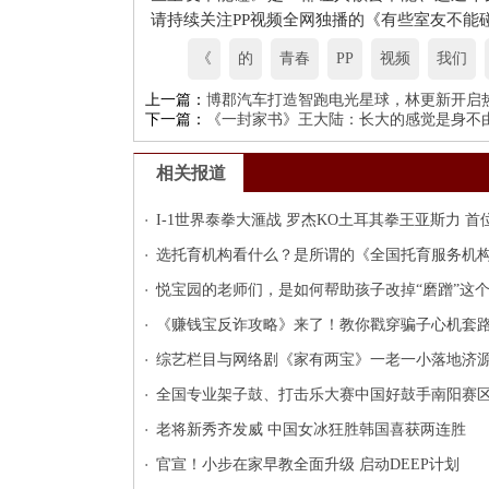
请持续关注PP视频全网独播的《有些室友不能
《
的
青春
PP
视频
我们
上一篇：
博郡汽车打造智跑电光星球，林更新开启
下一篇：
《一封家书》王大陆：长大的感觉是身不
相关报道
I-1世界泰拳大滙战 罗杰KO土耳其拳王亚斯力 首
选托育机构看什么？是所谓的《全国托育服务机
悦宝园的老师们，是如何帮助孩子改掉“磨蹭”这
《赚钱宝反诈攻略》来了！教你戳穿骗子心机套
综艺栏目与网络剧《家有两宝》一老一小落地济
全国专业架子鼓、打击乐大赛中国好鼓手南阳赛
老将新秀齐发威 中国女冰狂胜韩国喜获两连胜
官宣！小步在家早教全面升级 启动DEEP计划