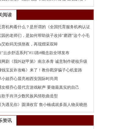
关阅读
托育机构看什么？是所谓的《全国托育服务机构认证
宝园的老师们，是如何帮助孩子改掉“磨蹭”这个小毛
oma艾欧码无惧熬夜，再现熠采双眸
奈“云步舒适系列”#11路#概念款全球发布
级网剧《我叫赵甲第》南京杀青 诚意制作硬核升级
赚钱宝反诈攻略》来了！教你戳穿骗子心机套路
界小姐乔心晨亮相西安国际时尚周
感女模乔心晨代言游戏献声 要做最真实的自己
点歌手肖洋少数民族风情歌曲造型
只为遇见你》圆满收官 詹小楠成就多面人物吴晓慈
乐资讯