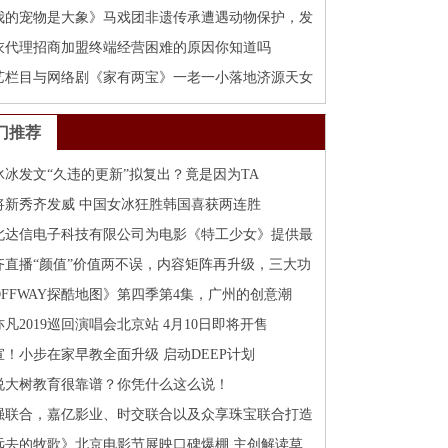
我的宠物是大象》马戏团非遗传承遭遇动物保护，发
衣代理招商加盟终端经营困难的原因你知道吗
艺栏目与网络剧《家有两宝》一老一小落地济源天女
门推荐
冰冰发文“久违的更新”拟复出？竟是因为TA
将新秀齐发威 中国女冰狂胜韩国喜获两连胜
北达信电子科技有限公司为电影《特工少女》提供最
齐直播“颜值”价值两不误，内容矩阵再升级，三大功
OFFWAY探酷地图》第四季第4集，广州的创意潮
“杂货
亦凡2019巡回演唱会北京站 4月10日即将开售
宣！小步在家早教全面升级 启动DEEP计划
说大树教育很靠谱？你凭什么这么说！
强联合，嘉亿影业、时交联合以及众享珠宝联合打造
远去的牧歌》北京电影节展映口碑爆棚 主创解读草