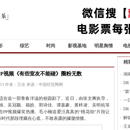
影
综艺
时尚
影视基地
明星舆情
电
精
PP视频《有些室友不能碰》圈粉无数
湖
万
D
53
作者：王佳
来源：中国经贸网网
行
“
适合追一部青春洋溢的校园剧了。近日，由张文爽执导，
一
旭、吴冠颖、籍皓、郭诗佳、谭嘉豪、黄梓凌、吴明杭等
期
D
PP视频爆笑热播。毛小楠追爱汪真真的“桃花劫”片段让
解锁
春时代那段埋藏在心底，不敢表露的朦胧情愫。
团”
王