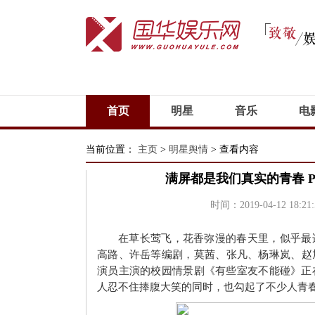
首页
明星
音乐
电
当前位置：
主页
>
明星舆情
> 查看内容
满屏都是我们真实的青春 
时间：2019-04-12 18:21:
在草长莺飞，花香弥漫的春天里，似乎最
高路、许岳等编剧，莫茜、张凡、杨琳岚、赵
演员主演的校园情景剧《有些室友不能碰》正在
人忍不住捧腹大笑的同时，也勾起了不少人青