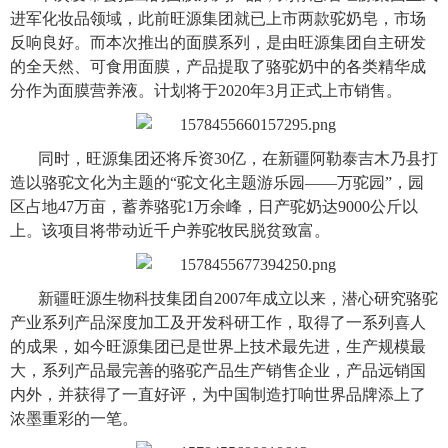
进军化妆品领域，此前旺源集团就已上市两款驼奶皂，市场
反响良好。而本次推出的面膜系列，是由旺源集团自主研发
的全天然、可食用面膜，产品提取了骆驼奶中的各类精华成
分作为面膜营养液。计划将于2020年3月正式上市销售。
同时，旺源集团还将斥资
30
亿，在新疆阿勒泰吉木乃县打
造以骆驼文化为主题的“驼文化主题游乐园——万驼园”，园
区占地4
7
万亩，蓄养骆驼
1
万余峰，日产驼奶达9000公斤以
上。该项目将带动近千户养驼牧民脱贫致富。
新疆旺源生物科技集团自2007年成立以来，潜心研究骆驼
产业系列产品深度加工及开发科研工作，取得了一系列喜人
的成果，如今旺源集团已是世界上技术最先进，生产规模最
大，系列产品最完善的骆驼产品生产销售企业，产品远销国
内外，并获得了一直好评，为中国制造打响世界品牌添上了
浓墨重彩的一笔。