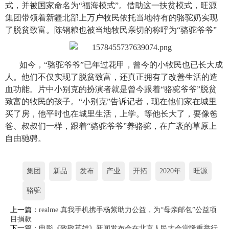
式，并被国家命名为“福海模式”。借助这一扶贫模式，旺源
集团带领着新疆北部上万户牧民依托当地特有的骆驼奶实现
了脱贫致富。陈钢粮也被当地牧民亲切的称呼为“骆驼爷爷”
如今，“骆驼爷爷”已年过花甲，曾今的小牧民也已长大成
人。他们不仅实现了脱贫致富，还真正拥有了改善生活的造
血功能。片中小别克的扮演者就是曾今跟着“骆驼爷爷”脱贫
致富的牧民的孩子。“小别克”告诉记者，现在他们家在城里
买了房，他平时也在城里生活，上学。等他长大了，要像爸
爸、叔叔们一样，跟着“骆驼爷爷”养骆驼，在广袤的草原上
自由驰骋。
集团
新品
发布
产业
开拓
2020年
旺源
骆驼
上一篇：
realme 真我手机携手杨紫助力公益，为“母亲邮包”公益项
目捐款
下一篇：
电影《致敬英雄》新闻发布会在北京人民大会堂隆重举行