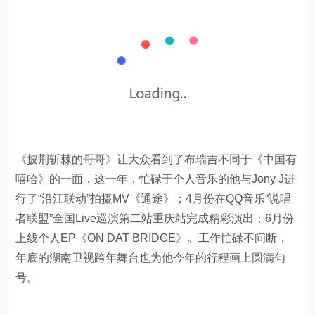
《披荆斩棘的哥哥》让大众看到了布瑞吉不同于《中国有
嘻哈》的一面，这一年，忙碌于个人音乐的他与Jony J进
行了“沿江联动”拍摄MV《通途》；4月份在QQ音乐“说唱
者联盟”全国Live巡演第二站重庆站完成精彩演出；6月份
上线个人EP《ON DAT BRIDGE》。工作忙碌不间断，
年底的湖南卫视跨年舞台也为他今年的行程画上圆满句
号。