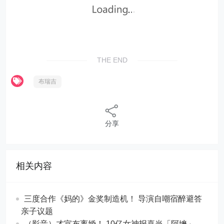
THE END
布瑞吉
分享
相关内容
三度合作《妈的》金奖制造机！ 导演自嘲宿醉避答
亲子议题
（影音）才宣布离婚！ 10亿女神报喜当「阿嬷」