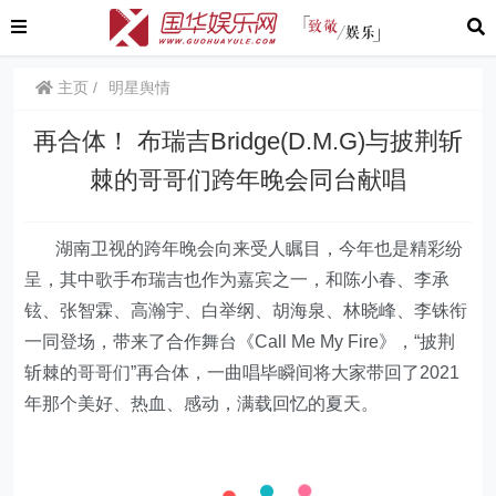
主页
明星舆情
再合体！ 布瑞吉Bridge(D.M.G)与披荆斩
棘的哥哥们跨年晚会同台献唱
湖南卫视的跨年晚会向来受人瞩目，今年也是精彩纷
呈，其中歌手布瑞吉也作为嘉宾之一，和陈小春、李承
铉、张智霖、高瀚宇、白举纲、胡海泉、林晓峰、李铢衔
一同登场，带来了合作舞台《Call Me My Fire》，“披荆
斩棘的哥哥们”再合体，一曲唱毕瞬间将大家带回了2021
年那个美好、热血、感动，满载回忆的夏天。