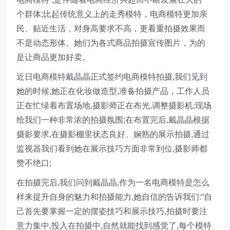
个群体;比起传统意义上的走秀模特，电商模特更加亲
民、贴近生活，对身高要求不高，更看重拍摄效果而
不是动态形体。她们为各式商品拍摄宣传图片，为的
是让商品更加好卖。
近日电商模特戴晶晶正式签约电商模特拍摄,我们见到
她的时候,她正在化妆做造型,准备拍摄产品，工作人员
正在忙绿着布置场地,摄影师正在布光,调整摄影机;现场
给我们一种非常浓的拍摄氛围;在布置完后,戴晶晶根据
摄影要求,在摄影棚里状态良好、娴熟的展示拍摄,通过
监视器我们看到她在展示技巧方面非常到位,摄影师都
赞不绝口;
在拍摄完后,我们问到戴晶晶,作为一名电商模特是怎么
样来提升自身的魅力和拍摄能力,她自信的告诉我们:“自
己首先要掌握一定的摆姿技巧和展示技巧,拍摄时要注
意力集中,投入在拍摄中,自然就能找到感觉了,每个模特