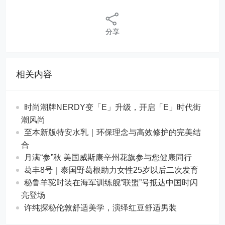
分享
相关内容
时尚潮牌NERDY变「E」升级，开启「E」时代街
潮风尚
至本新版特安水乳｜环保理念与高效修护的完美结
合
月满“参”秋 美国威斯康辛州花旗参与您健康同行
葛丰8号｜泰国野葛根助力女性25岁以后二次发育
秘鲁羊驼时装在海军训练舰“联盟”号抵达中国时闪
亮登场
许纯探秘伦敦舒适美学，演绎红豆舒适男装