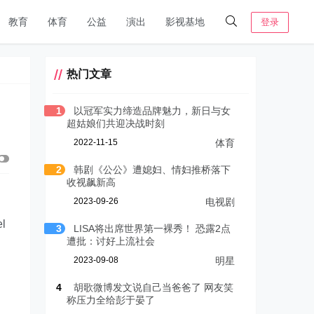
教育
体育
公益
演出
影视基地
登录
热门文章
1
以冠军实力缔造品牌魅力，新日与女
超姑娘们共迎决战时刻
2022-11-15
体育
2
韩剧《公公》遭媳妇、情妇推桥落下
收视飙新高
2023-09-26
电视剧
l
3
LISA将出席世界第一裸秀！ 恐露2点
遭批：讨好上流社会
2023-09-08
明星
4
胡歌微博发文说自己当爸爸了 网友笑
称压力全给彭于晏了