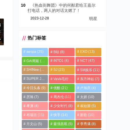
10
《热血街舞团》中的何猷君给王嘉尔
打电话，两人的对话太燃了！
2023-12-28
明星
3
开
热门标签
>
aespa
(25)
EXO
(13)
B站
(8)
INTO1
(4)
NCT
(47)
GAI周延
(21)
SHINee
(13)
SJ
(23)
SM娱乐
(11)
SUPER JUNIOR
(4)
VaVa毛衍七
(8)
东方神起
(7)
今日头条
(9)
优酷
(21)
卢旭庆
(4)
厉旭
(7)
周杰伦
(11)
太妍
(10)
孝渊
(4)
少女时代
(8)
崔始源
(5)
布瑞吉
(11)
快手
(14)
新歌
(10)
方文山
(5)
最强昌珉
(5)
李秀满
(8)