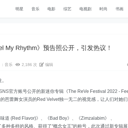
明星
音乐
电影
综艺
电视剧
时尚
书画
Feel My Rhythm》预告照公开，引发热议！
目：
音乐
2,186 次
编辑
注。
S官方账号公开的新迷你专辑《The ReVe Festival 2022 - Fee
上的芭蕾舞女演员的Red Velvet独一无二的视觉感，让人们对她们
 Flavor)》、《Bad Boy》、《Zimzalabim》 、
曲消化了多种多样的风格、获得了“概念女王”的称号，此次通过新专辑展