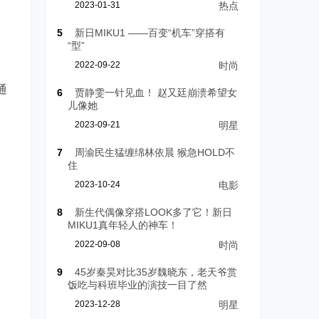
2023-01-31
热点
5
新日MIKU1 ——百变“机车”穿搭有
“型”
2022-09-22
时尚
通
6
贾静雯一针见血！ 赵又廷崩溃希望女
儿像她
2023-09-21
明星
7
周渝民生猛缠绵林依晨 猴急HOLD不
住
2023-10-24
电影
8
新生代偶像穿搭LOOK多了它！新日
MIKU1真年轻人的神车！
2022-09-08
时尚
9
45岁秦昊对比35岁魏晓东，老天爷赏
饭吃与科班毕业的演技一目了然
2023-12-28
明星