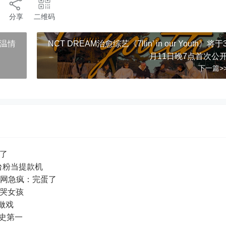
分享
二维码
井温情
NCT DREAM治愈综艺《7llin’ in our Youth》将于
月11日晚7点首次公
下一篇>
也说话了
台粉当提款机
光 网急疯：完蛋了
改词逼哭女孩
很会做戏
坐影史第一