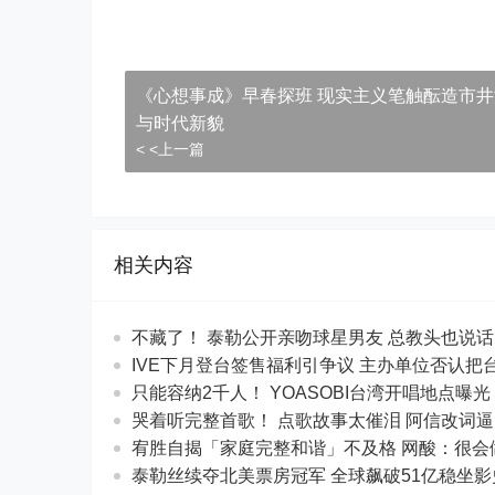
《心想事成》早春探班 现实主义笔触酝造市
与时代新貌
< <上一篇
相关内容
不藏了！ 泰勒公开亲吻球星男友 总教头
IVE下月登台签售福利引争议 主办单位否认把
只能容纳2千人！ YOASOBI台湾开唱地点曝
哭着听完整首歌！ 点歌故事太催泪 阿信
宥胜自揭「家庭完整和谐」不及格 网酸：
泰勒丝续夺北美票房冠军 全球飙破51亿稳