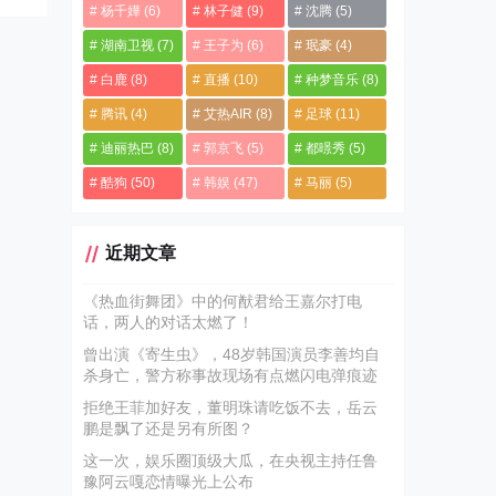
杨千嬅
(6)
林子健
(9)
沈腾
(5)
湖南卫视
(7)
王子为
(6)
珉豪
(4)
白鹿
(8)
直播
(10)
种梦音乐
(8)
腾讯
(4)
艾热AIR
(8)
足球
(11)
迪丽热巴
(8)
郭京飞
(5)
都暻秀
(5)
酷狗
(50)
韩娱
(47)
马丽
(5)
近期文章
《热血街舞团》中的何猷君给王嘉尔打电
话，两人的对话太燃了！
曾出演《寄生虫》，48岁韩国演员李善均自
杀身亡，警方称事故现场有点燃闪电弹痕迹
拒绝王菲加好友，董明珠请吃饭不去，岳云
鹏是飘了还是另有所图？
这一次，娱乐圈顶级大瓜，在央视主持任鲁
豫阿云嘎恋情曝光上公布