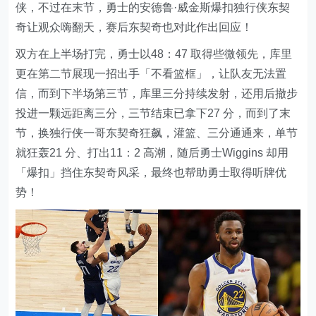
侠，不过在末节，勇士的安德鲁·威金斯爆扣独行侠东契
奇让观众嗨翻天，赛后东契奇也对此作出回应！
双方在上半场打完，勇士以48：47 取得些微领先，库里
更在第二节展现一招出手「不看篮框」，让队友无法置
信，而到下半场第三节，库里三分持续发射，还用后撤步
投进一颗远距离三分，三节结束已拿下27 分，而到了末
节，换独行侠一哥东契奇狂飙，灌篮、三分通通来，单节
就狂轰21 分、打出11：2 高潮，随后勇士Wiggins 却用
「爆扣」挡住东契奇风采，最终也帮助勇士取得听牌优
势！