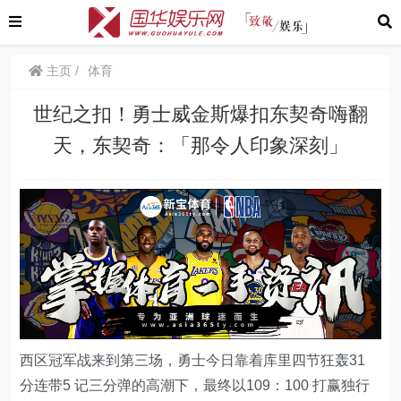
主页
体育
世纪之扣！勇士威金斯爆扣东契奇嗨翻
天，东契奇：「那令人印象深刻」
西区冠军战来到第三场，勇士今日靠着库里四节狂轰31
分连带5 记三分弹的高潮下，最终以109：100 打赢独行