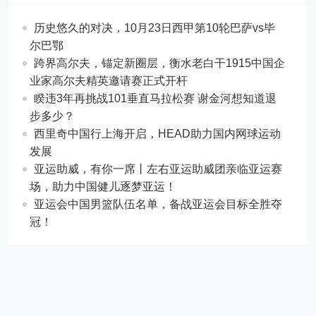
历史悠久的对决，10月23日西甲第10轮巴萨vs毕
尔巴鄂
跨界高尔夫，锚定新圈层，衡水老白干1915中国企
业家高尔夫精英邀请赛正式开杆
睽违3年再挑战101垂直马拉松赛 谢金河想知道退
步多少？
西里奇中国行上海开启，HEAD助力国内网球运动
发展
亚运助威，有你一席丨左右亚运助威团亲临亚运赛
场，助力中国健儿逐梦亚运！
亚运会中国男篮队伍名单，备战亚运会目标全胜夺
冠！