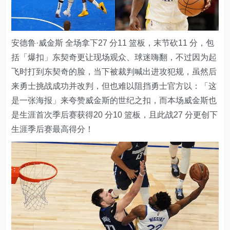
安德鲁·威金斯 全场拿下27 分11 篮板，末节砍11 分，包
括「爆扣」东契奇更让现场观众、球迷嗨翻，不过因为起
飞时打到东契奇的脸，当下被裁判喊出进攻犯规，虽然后
来勇士挑战成功并改判，但也难以阻挡勇士官方以：「这
是一张海报」来夸赞威金斯的世纪之扣，而本场威金斯也
是生涯首次季后赛获得20 分10 篮板，且此战27 分更创下
生涯季后赛最高得分！