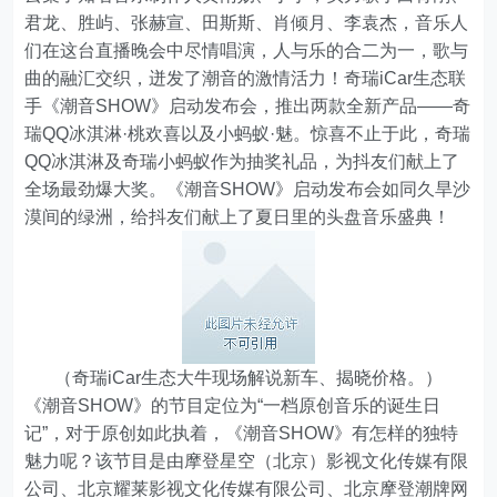
君龙、胜屿、张赫宣、田斯斯、肖倾月、李袁杰，音乐人
们在这台直播晚会中尽情唱演，人与乐的合二为一，歌与
曲的融汇交织，迸发了潮音的激情活力！奇瑞iCar生态联
手《潮音SHOW》启动发布会，推出两款全新产品——奇
瑞QQ冰淇淋·桃欢喜以及小蚂蚁·魅。惊喜不止于此，奇瑞
QQ冰淇淋及奇瑞小蚂蚁作为抽奖礼品，为抖友们献上了
全场最劲爆大奖。《潮音SHOW》启动发布会如同久旱沙
漠间的绿洲，给抖友们献上了夏日里的头盘音乐盛典！
（奇瑞iCar生态大牛现场解说新车、揭晓价格。）
《潮音SHOW》的节目定位为“一档原创音乐的诞生日
记”，对于原创如此执着，《潮音SHOW》有怎样的独特
魅力呢？该节目是由摩登星空（北京）影视文化传媒有限
公司、北京耀莱影视文化传媒有限公司、北京摩登潮牌网