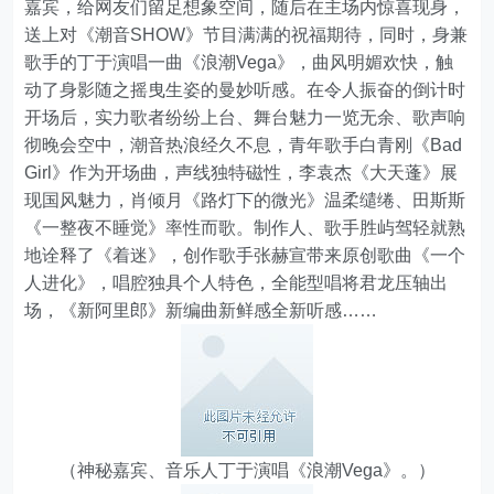
嘉宾，给网友们留足想象空间，随后在主场内惊喜现身，
送上对《潮音SHOW》节目满满的祝福期待，同时，身兼
歌手的丁于演唱一曲《浪潮Vega》，曲风明媚欢快，触
动了身影随之摇曳生姿的曼妙听感。在令人振奋的倒计时
开场后，实力歌者纷纷上台、舞台魅力一览无余、歌声响
彻晚会空中，潮音热浪经久不息，青年歌手白青刚《Bad
Girl》作为开场曲，声线独特磁性，李袁杰《大天蓬》展
现国风魅力，肖倾月《路灯下的微光》温柔缱绻、田斯斯
《一整夜不睡觉》率性而歌。制作人、歌手胜屿驾轻就熟
地诠释了《着迷》，创作歌手张赫宣带来原创歌曲《一个
人进化》，唱腔独具个人特色，全能型唱将君龙压轴出
场，《新阿里郎》新编曲新鲜感全新听感……
（神秘嘉宾、音乐人丁于演唱《浪潮Vega》。）