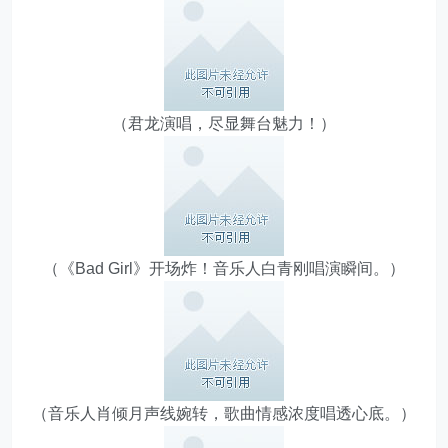
（君龙演唱，尽显舞台魅力！）
（《Bad Girl》开场炸！音乐人白青刚唱演瞬间。）
（音乐人肖倾月声线婉转，歌曲情感浓度唱透心底。）