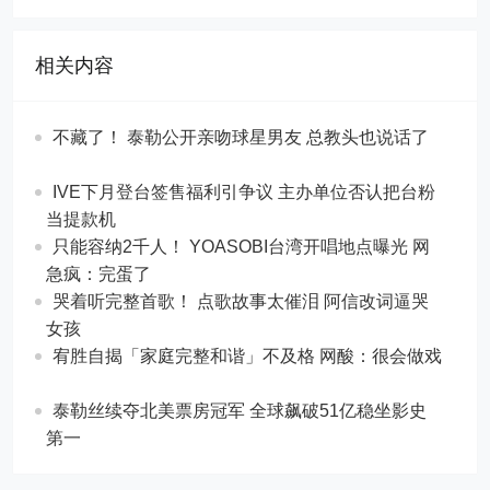
相关内容
不藏了！ 泰勒公开亲吻球星男友 总教头也说话了
IVE下月登台签售福利引争议 主办单位否认把台粉
当提款机
只能容纳2千人！ YOASOBI台湾开唱地点曝光 网
急疯：完蛋了
哭着听完整首歌！ 点歌故事太催泪 阿信改词逼哭
女孩
宥胜自揭「家庭完整和谐」不及格 网酸：很会做戏
泰勒丝续夺北美票房冠军 全球飙破51亿稳坐影史
第一