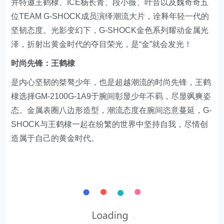
并特邀王鹤棣、ICE杨长青、段小薇、叶音以及魏奇奇五
位TEAM G-SHOCK成员演绎潮流大片，诠释年轻一代的
坚韧态度。光影变幻下，G-SHOCK金色系列耀动金属光
泽，折射出黄金时代的夺目荣光，是“金”就会发光！
时尚先锋：王鹤棣
是内心坚韧的桀骜少年，也是超越潮流的时尚先锋，王鹤
棣选择GM-2100G-1A9于腕间彰显少年不羁，尽显飒爽姿
态。金属表圈八边形造型，潮流态度在腕间恣意蔓延，G-
SHOCK与王鹤棣一起在纷繁的世界中坚持自我，尽情创
造属于自己的黄金时代。