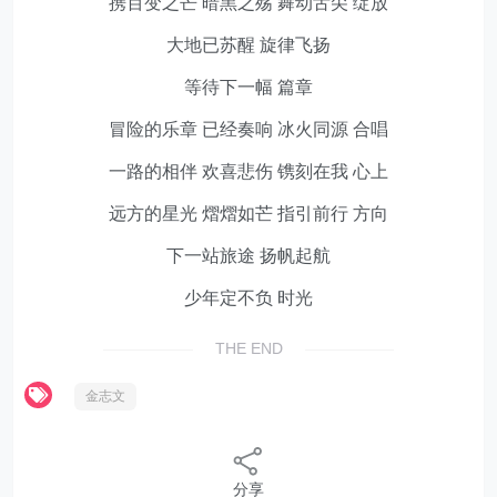
携百变之芒 暗黑之殇 舞动舌尖 绽放
大地已苏醒 旋律飞扬
等待下一幅 篇章
冒险的乐章 已经奏响 冰火同源 合唱
一路的相伴 欢喜悲伤 镌刻在我 心上
远方的星光 熠熠如芒 指引前行 方向
下一站旅途 扬帆起航
少年定不负 时光
THE END
金志文
分享