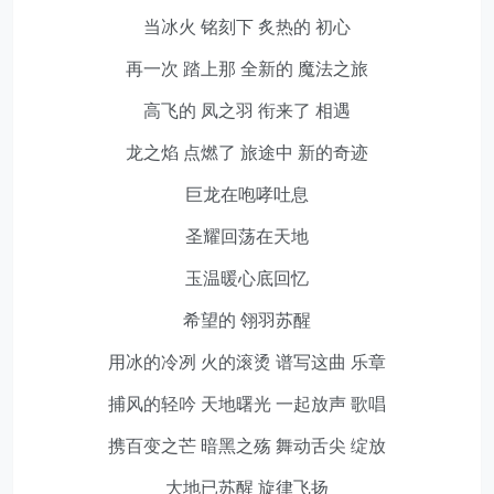
当冰火 铭刻下 炙热的 初心
再一次 踏上那 全新的 魔法之旅
高飞的 凤之羽 衔来了 相遇
龙之焰 点燃了 旅途中 新的奇迹
巨龙在咆哮吐息
圣耀回荡在天地
玉温暖心底回忆
希望的 翎羽苏醒
用冰的冷冽 火的滚烫 谱写这曲 乐章
捕风的轻吟 天地曙光 一起放声 歌唱
携百变之芒 暗黑之殇 舞动舌尖 绽放
大地已苏醒 旋律飞扬