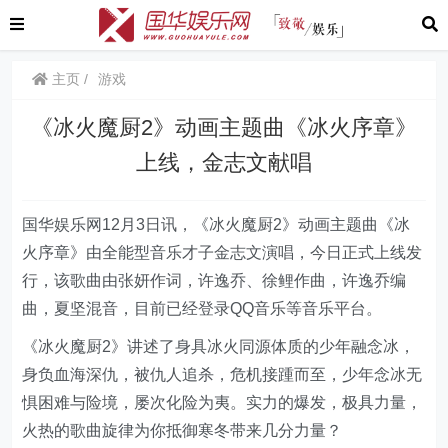
主页
游戏
《冰火魔厨2》动画主题曲《冰火序章》
上线，金志文献唱
国华娱乐网12月3日讯，
《冰火魔厨2》动画主题曲《冰
火序章》由全能型音乐才子金志文演唱，今日正式上线发
行，该歌曲由张妍作词，许逸乔、徐鲤作曲，许逸乔编
曲，夏坚混音，目前已经登录QQ音乐等音乐平台。
《冰火魔厨2》讲述了身具冰火同源体质的少年融念冰，
身负血海深仇，被仇人追杀，危机接踵而至，少年念冰无
惧困难与险境，屡次化险为夷。实力的爆发，极具力量，
火热的歌曲旋律为你抵御寒冬带来几分力量？