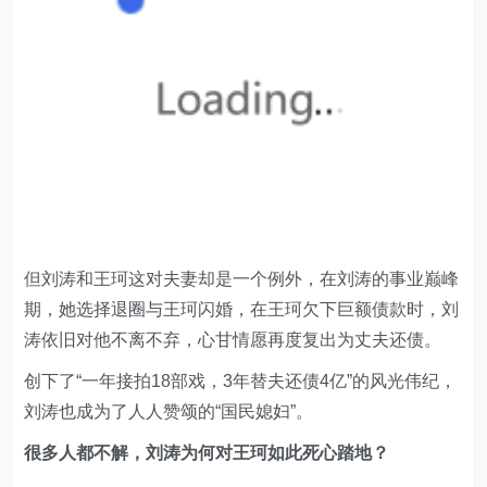
但刘涛和王珂这对夫妻却是一个例外，在刘涛的事业巅峰
期，她选择退圈与王珂闪婚，在王珂欠下巨额债款时，刘
涛依旧对他不离不弃，心甘情愿再度复出为丈夫还债。
创下了“一年接拍18部戏，3年替夫还债4亿”的风光伟纪，
刘涛也成为了人人赞颂的“国民媳妇”。
很多人都不解，刘涛为何对王珂如此死心踏地？