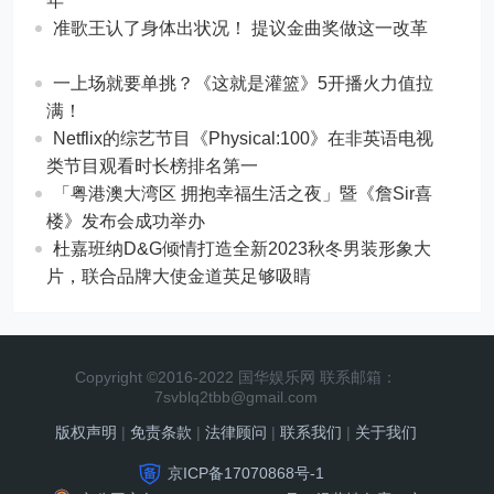
年
准歌王认了身体出状况！ 提议金曲奖做这一改革
一上场就要单挑？《这就是灌篮》5开播火力值拉
满！
Netflix的综艺节目《Physical:100》在非英语电视
类节目观看时长榜排名第一
「粤港澳大湾区 拥抱幸福生活之夜」暨《詹Sir喜
楼》发布会成功举办
杜嘉班纳D&G倾情打造全新2023秋冬男装形象大
片，联合品牌大使金道英足够吸睛
Copyright ©2016-2022 国华娱乐网 联系邮箱：
7svblq2tbb@gmail.com
版权声明
|
免责条款
|
法律顾问
|
联系我们
|
关于我们
京ICP备17070868号-1