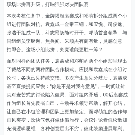
职场比拼再升级，打响强强对决团队赛
本次考核任务中，金牌搭档袁鑫成和邓萌拆分组成两个小
组进行团队对抗。袁鑫成一金带三铜，和应悦、司俊逸、
张浩于组成一队，斗志昂扬随时开干。邓萌首当领导，与
同组组员李璐迦、焦奂闻、朱顺杰有商有量，灵感创意一
拍即合。这场小组比拼，究竟谁能更胜一筹？
面对同样的团队任务，袁鑫成和邓萌的两个小组却呈现出
了截然不同的两种团队合作模式。应悦和袁鑫成在小组讨
论时，各执己见持续交锋。多次产生意见分歧后，袁鑫成
甚至直接提问应悦：“你是不是对我有意见”，一时间让针
尖对麦芒式的讨论陷入僵局。面对组内矛盾，00后袁鑫成
作为组长首先反省自己，主动寻求领导帮助，解开心结，
让自己在小组管理和团队上更加坚定。而邓萌组的合作却
画风突变，欢快气氛好像休假旅行，会议讨论看似松散却
充满逻辑思维，各种创意层出不穷，彼此鼓励进展顺利。