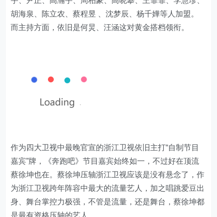
宇、尹正、高瀚宇、周柏豪、高晓攀、王霏霏、李慧珍、
胡海泉、陈立农、蔡程昱 、沈梦辰、杨千嬅等人加盟。
而主持方面，依旧是何炅、汪涵这对黄金搭档领衔。
作为四大卫视中最晚官宣的浙江卫视依旧主打“自制节目
嘉宾”牌，《奔跑吧》节目嘉宾始终如一，不过好在顶流
蔡徐坤也在。蔡徐坤压轴浙江卫视应该是没有悬念了，作
为浙江卫视跨年阵容中最大的流量艺人，加之唱跳爱豆出
身、舞台掌控力极强，不管是流量，还是舞台，蔡徐坤都
是最有资格压轴的艺人。