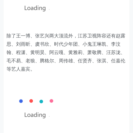
除了王一博、张艺兴两大顶流外，江苏卫视阵容还有赵露
思、刘雨昕、虞书欣、时代少年团、小鬼王琳凯、李汶
翰、程潇、黄明昊、阿云嘎、黄雅莉、萧敬腾、汪苏泷、
毛不易、老狼、腾格尔、周传雄、任贤齐、张淇、任嘉伦
等艺人嘉宾。