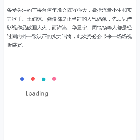
备受关注的芒果台跨年晚会阵容强大，囊括流量小生和实
力歌手。王鹤棣、龚俊都是正当红的人气偶像，先后凭借
影视作品破圈大火；而许嵩、华晨宇、周笔畅等人都是经
过圈内外一致认证的实力唱将，此次势必会带来一场场视
听盛宴。