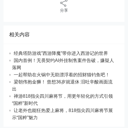
分享
相关内容
经典塔防游戏”西游降魔”带你进入西游记的世界
国内首例！无畏契约AI外挂制售案件告破，嫌疑人
落网
一起帮助在火锅中无助漂浮着的招财猫钓鱼吧！
梁朝伟抱金狮！ 曾想36岁就退休 泪吐辛酸画面流
出
禅游818指尖四川麻将节，用更年轻化的方式引领
“国粹”新时代
让老外也能狂热爱上麻将，818指尖四川麻将节展
示“国粹”魅力