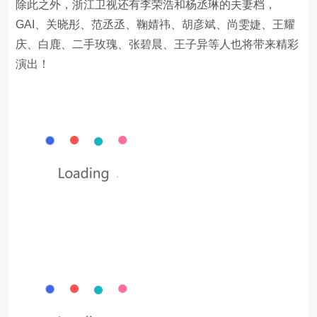
除此之外，浙江卫视还有李荣浩和杨丞琳的夫妻档，
GAI、关晓彤、范丞丞、鞠婧祎、胡彦斌、尚雯婕、王耀
庆、白鹿、二手玫瑰、张碧晨、王子异等人也将带来精彩
演出！