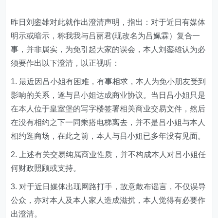
昨日刘銮雄对此就作出澄清声明，指出：对于近日有媒体
明示或暗示，称我我与吕丽君(现改名为吕姵霖）复合一
事，并非属实，为免引起大家的误会，本人刘銮雄认为必
须要作出以下澄清，以正视听：
1. 最近因吕小姐有困难，有事相求，本人为免小朋友受到
影响的关系，遂与吕小姐达成商业协议。当日吕小姐只是
在本人位于皇室堡的写字楼签署相关商业交易文件，然后
在没有相约之下一同乘搭电梯离去，并不是吕小姐与本人
相约逛商场，在此之前，本人与吕小姐已多年没有见面。
2. 上述有关交易纯属商业性质，并不构成本人对吕小姐任
何财政照顾或支持。
3. 对于近日媒体出现网路打手，故意散布谣言，不仅误导
公众，亦对本人及本人家人造成滋扰，本人觉得有必要作
出澄清。