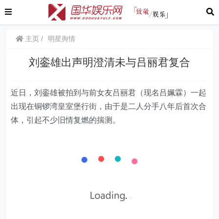
主页
明星舆情
刘銮雄出声明澄清未与吕丽君复合
近日，刘銮雄被拍到与前女友吕丽君（现名吕姵霖）一起
出现在铜锣湾皇室堡行街，由于是二人分手八年后首次合
体，引起不少旧情复燃的揣测。