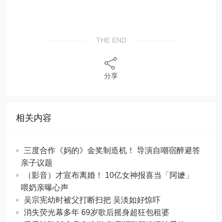
THE END
分享
相关内容
三度合作《妈的》金奖制造机！ 导演自嘲宿醉避答
亲子议题
（影音）才宣布离婚！ 10亿女神报喜当「阿嬷」
喂奶亲曝心声
吴宗宪幼时被父打断扫把 吴淡如好惊吓
消失荧光幕多年 69岁歌后摇身超狂包租婆