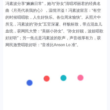
冯素波分享“嫲嫲日常”，她与“孙女”清唱邓丽君的经典名
曲《月亮代表我的心》，温情洋溢！冯素波留言：“有空
的时候唱唱歌，人生好快乐。各位周末愉快”。从照片中
所见，冯素波的“孙女”五官深邃、样貌标致，带点混血儿
血统，获网民大赞：“美丽小孙女”、“孙女好靓，波姐唱歌
好好听”；另一焦点是冯素波的歌声，声音雄厚有力，获
网民激赞唱歌好听：“音准比Anson Lo 准”。