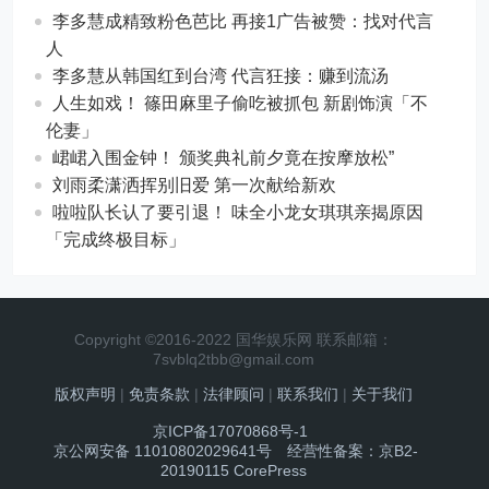
李多慧成精致粉色芭比 再接1广告被赞：找对代言
人
李多慧从韩国红到台湾 代言狂接：赚到流汤
人生如戏！ 篠田麻里子偷吃被抓包 新剧饰演「不
伦妻」
峮峮入围金钟！ 颁奖典礼前夕竟在按摩放松”
刘雨柔潇洒挥别旧爱 第一次献给新欢
啦啦队长认了要引退！ 味全小龙女琪琪亲揭原因
「完成终极目标」
Copyright ©2016-2022 国华娱乐网 联系邮箱：
7svblq2tbb@gmail.com
版权声明
|
免责条款
|
法律顾问
|
联系我们
|
关于我们
京ICP备17070868号-1
京公网安备 11010802029641号
经营性备案：京B2-
20190115
CorePress