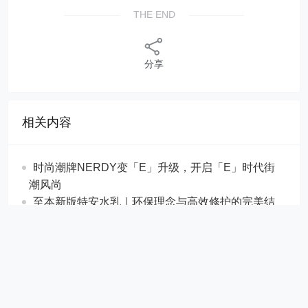
THE END
分享
相关内容
时尚潮牌NERDY变「E」升级，开启「E」时代街
潮风尚
至本新版特安水乳｜环保理念与高效修护的完美结
合
月满“参”秋 美国威斯康辛州花旗参与您健康同行
葛丰8号｜泰国野葛根助力女性25岁以后二次发育
秘鲁羊驼时装在海军训练舰“联盟”号抵达中国时闪
亮登场
许纯探秘伦敦舒适美学，演绎红豆舒适男装