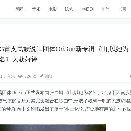
明星
音乐
电影
综艺
电视剧
时尚
书画
M.G首支民族说唱团体OriSun新专辑《山,以她为
名》大获好评
目：
音乐
526 次
编辑
族说唱团体OriSun正式发布首张专辑《山,以她为名》。出身于西南少
民族气质的音乐元素完美融合在歌曲中,形成了独树一帜的民族说唱
的号角,向中文说唱发出了属于“本土化说唱”掷地有声的新生代