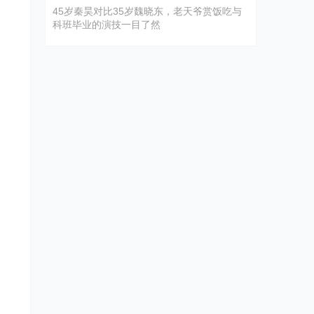
45岁秦昊对比35岁魏晓东，老天爷赏饭吃与
科班毕业的演技一目了然