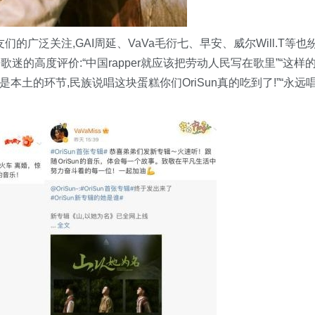
们的广泛关注,GAI周延、VaVa毛衍七、早安、威尔Will.T等也
的高度评价:“中国rapper就应该把劳动人民写在歌里”“这样
本土的环节,民族说唱这块蛋糕你们OriSun真的吃到了!”“永远