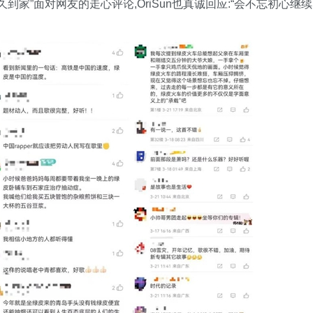
到家”面对网友的走心评论,OriSun也真诚回应:“会不忘初心继续