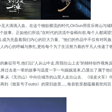
见大滴滴入血。在这个物欲横流的时代,OriSun用音乐将山与城
二个故事。正如他们所说:“在时代的洪流中奋楫向前,每个人都渴望
着,成为充盈着我们内心的巨大力量。”他们的作品中不仅有对民族
人内心的呼喊与挣扎,更给每个为了生活努力着的平凡人传递了
内心的象征符号,他们以“人从山中走,而我往山上去”的独特创作视角
径,将过去老一辈的故事与温度一字一句娓娓道来,凸显出了属于他
事,从《无功山》中向往城市的山里人走出山去、《绿皮火车》
致富号子outro》的荣归故里......每首歌里都蕴藏着世间百