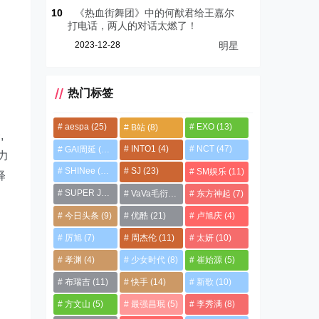
10
《热血街舞团》中的何猷君给王嘉尔
打电话，两人的对话太燃了！
2023-12-28
明星
热门标签
aespa
(25)
EXO
(13)
B站
(8)
,
INTO1
(4)
NCT
(47)
GAI周延
(21)
力
SHINee
(13)
SJ
(23)
SM娱乐
(11)
释
SUPER JUNIOR
(4)
VaVa毛衍七
(8)
东方神起
(7)
今日头条
(9)
优酷
(21)
卢旭庆
(4)
厉旭
(7)
周杰伦
(11)
太妍
(10)
孝渊
(4)
少女时代
(8)
崔始源
(5)
布瑞吉
(11)
快手
(14)
新歌
(10)
方文山
(5)
最强昌珉
(5)
李秀满
(8)