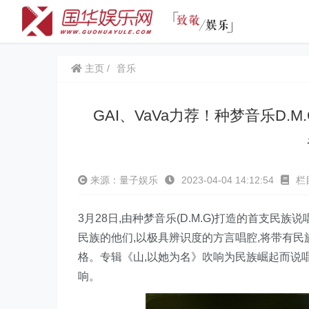
主页
音乐
GAI、VaVa力荐！种梦音乐D.
来源：量子娱乐
2023-04-04 14:12:54
栏
3月28日,由种梦音乐(D.M.G)打造的首支民
民族的他们,以极具辨识度的方言唱腔,将带有
格。专辑《山,以她为名》吹响为民族崛起而说唱
响。