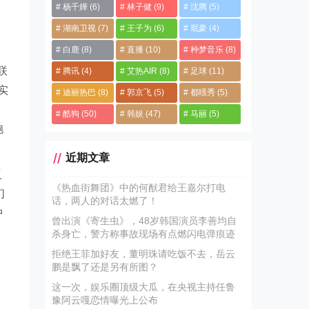
杨千嬅
(6)
林子健
(9)
沈腾
(5)
湖南卫视
(7)
王子为
(6)
珉豪
(4)
白鹿
(8)
直播
(10)
种梦音乐
(8)
联
腾讯
(4)
艾热AIR
(8)
足球
(11)
实
迪丽热巴
(8)
郭京飞
(5)
都暻秀
(5)
酷狗
(50)
韩娱
(47)
马丽
(5)
饱
近期文章
反
《热血街舞团》中的何猷君给王嘉尔打电
们
话，两人的对话太燃了！
中
曾出演《寄生虫》，48岁韩国演员李善均自
杀身亡，警方称事故现场有点燃闪电弹痕迹
拒绝王菲加好友，董明珠请吃饭不去，岳云
鹏是飘了还是另有所图？
这一次，娱乐圈顶级大瓜，在央视主持任鲁
豫阿云嘎恋情曝光上公布