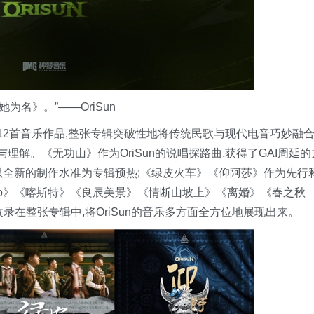
为名》。”——OriSun
内共计12首音乐作品,整张专辑突破性地将传统民歌与现代电音巧妙融合
理解。《无功山》作为OriSun的说唱探路曲,获得了GAI周延的
以全新的制作水准为专辑预热;《绿皮火车》《仰阿莎》作为先行
tro》《喀斯特》《良辰美景》《情断山坡上》《离婚》《春之秋
收录在整张专辑中,将OriSun的音乐多方面全方位地展现出来。