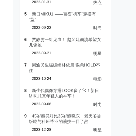
2023-01-31
热点
5
新日MIKU1 ——百变“机车”穿搭有
“型”
2022-09-22
时尚
6
贾静雯一针见血！ 赵又廷崩溃希望女
儿像她
2023-09-21
明星
7
周渝民生猛缠绵林依晨 猴急HOLD不
住
2023-10-24
电影
8
新生代偶像穿搭LOOK多了它！新日
MIKU1真年轻人的神车！
2022-09-08
时尚
9
45岁秦昊对比35岁魏晓东，老天爷赏
饭吃与科班毕业的演技一目了然
2023-12-28
明星