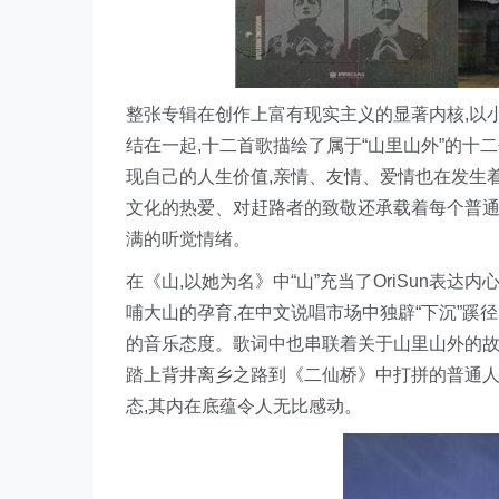
整张专辑在创作上富有现实主义的显著内核,以小
结在一起,十二首歌描绘了属于“山里山外”的十
现自己的人生价值,亲情、友情、爱情也在发生
文化的热爱、对赶路者的致敬还承载着每个普通
满的听觉情绪。
在《山,以她为名》中“山”充当了OriSun表达
哺大山的孕育,在中文说唱市场中独辟“下沉”蹊
的音乐态度。歌词中也串联着关于山里山外的故
踏上背井离乡之路到《二仙桥》中打拼的普通人再到《
态,其内在底蕴令人无比感动。