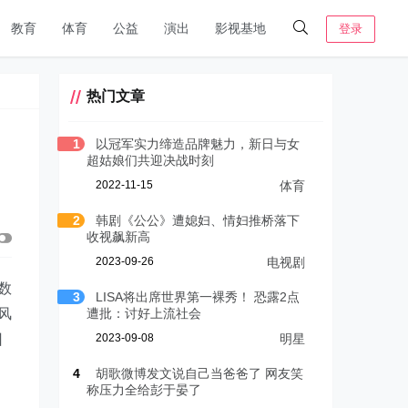
教育
体育
公益
演出
影视基地
登录
热门文章
1
以冠军实力缔造品牌魅力，新日与女
超姑娘们共迎决战时刻
2022-11-15
体育
2
韩剧《公公》遭媳妇、情妇推桥落下
收视飙新高
2023-09-26
电视剧
数
3
LISA将出席世界第一裸秀！ 恐露2点
风
遭批：讨好上流社会
回
2023-09-08
明星
4
胡歌微博发文说自己当爸爸了 网友笑
称压力全给彭于晏了