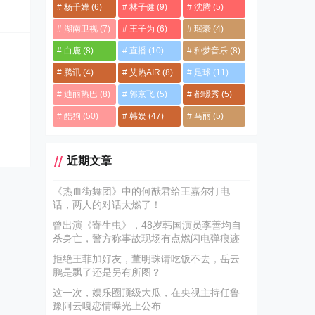
杨千嬅
(6)
林子健
(9)
沈腾
(5)
湖南卫视
(7)
王子为
(6)
珉豪
(4)
白鹿
(8)
直播
(10)
种梦音乐
(8)
腾讯
(4)
艾热AIR
(8)
足球
(11)
迪丽热巴
(8)
郭京飞
(5)
都暻秀
(5)
酷狗
(50)
韩娱
(47)
马丽
(5)
近期文章
《热血街舞团》中的何猷君给王嘉尔打电
话，两人的对话太燃了！
曾出演《寄生虫》，48岁韩国演员李善均自
杀身亡，警方称事故现场有点燃闪电弹痕迹
拒绝王菲加好友，董明珠请吃饭不去，岳云
鹏是飘了还是另有所图？
这一次，娱乐圈顶级大瓜，在央视主持任鲁
豫阿云嘎恋情曝光上公布