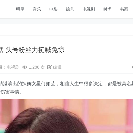
明星
音乐
电影
综艺
电视剧
时尚
书画
眼瞎 头号粉丝力挺喊免惊
目：
电视剧
1,288 次
编辑
精湛演出的辣妈女星何如芸，相信人生中很多决定，都是被莫名
受伤害事情。