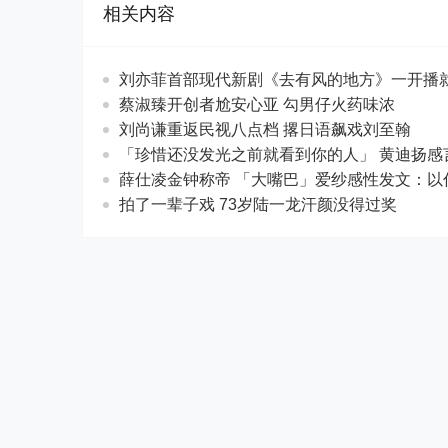
相关内容
刘亦菲首部现代新剧《去有风的地方》一开播
蔡淑臻开创者尬安心亚 勾男仔火药味浓
刘尚谦重返民视八点档 撂日语飙戏刘至翰
「珍惜还没发光之前就看到你的人」 黄迪
薛仕凌金钟称帝 「大嘴巴」爱纱感性发文
拍了一辈子戏 73岁陆一龙汗颜没得过奖