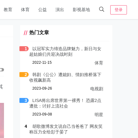
教育
体育
公益
演出
影视基地
登录
热门文章
1
以冠军实力缔造品牌魅力，新日与女
超姑娘们共迎决战时刻
2022-11-15
体育
2
韩剧《公公》遭媳妇、情妇推桥落下
收视飙新高
其
2023-09-26
电视剧
3
LISA将出席世界第一裸秀！ 恐露2点
遭批：讨好上流社会
2023-09-08
明星
4
胡歌微博发文说自己当爸爸了 网友笑
称压力全给彭于晏了