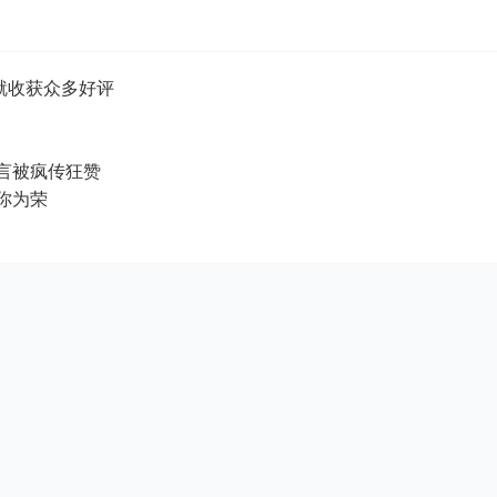
就收获众多好评
扬感言被疯传狂赞
：以你为荣