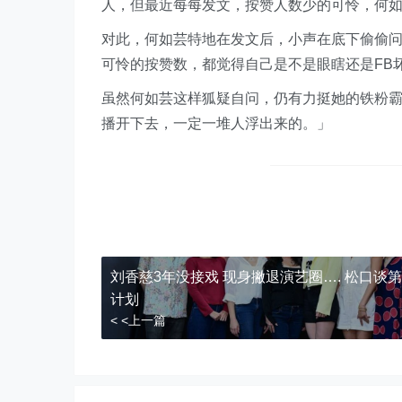
人，但最近每每发文，按赞人数少的可怜，何
对此，何如芸特地在发文后，小声在底下偷偷问
可怜的按赞数，都觉得自己是不是眼瞎还是FB
虽然何如芸这样狐疑自问，仍有力挺她的铁粉霸
播开下去，一定一堆人浮出来的。」
刘香慈3年没接戏 现身撇退演艺圈…. 松口谈
计划
< <上一篇