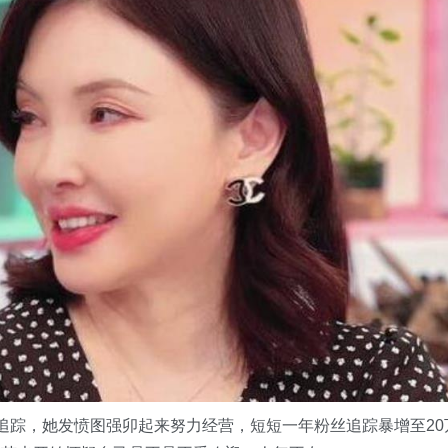
追踪，她发愤图强卯起来努力经营，短短一年粉丝追踪暴增至20