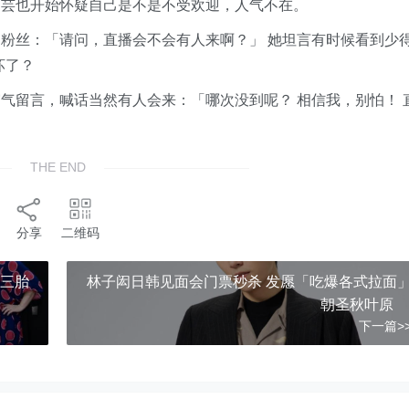
如芸也开始怀疑自己是不是不受欢迎，人气不在。
粉丝：「请问，直播会不会有人来啊？」 她坦言有时候看到少
坏了？
气留言，喊话当然有人会来：「哪次没到呢？ 相信我，别怕！ 
THE END
分享
二维码
第三胎
林子闳日韩见面会门票秒杀 发愿「吃爆各式拉面
朝圣秋叶
下一篇>