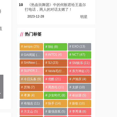
10
《热血街舞团》中的何猷君给王嘉尔
打电话，两人的对话太燃了！
得
2023-12-28
明星
直
热门标签
aespa
(25)
EXO
(13)
B站
(8)
INTO1
(4)
NCT
(47)
GAI周延
(21)
SHINee
(13)
SJ
(23)
SM娱乐
(11)
SUPER JUNIOR
(4)
VaVa毛衍七
(8)
东方神起
(7)
今日头条
(9)
优酷
(21)
卢旭庆
(4)
」
原
厉旭
(7)
周杰伦
(11)
太妍
(10)
>
孝渊
(4)
少女时代
(8)
崔始源
(5)
布瑞吉
(11)
快手
(14)
新歌
(10)
方文山
(5)
最强昌珉
(5)
李秀满
(8)