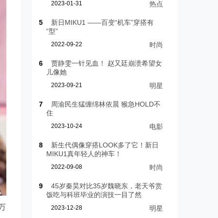
2023-01-31
热点
5
新日MIKU1 ——百变“机车”穿搭有
“型”
2022-09-22
时尚
6
贾静雯一针见血！ 赵又廷崩溃希望女
儿像她
2023-09-21
明星
7
周渝民生猛缠绵林依晨 猴急HOLD不
住
2023-10-24
电影
8
新生代偶像穿搭LOOK多了它！新日
MIKU1真年轻人的神车！
2022-09-08
时尚
9
45岁秦昊对比35岁魏晓东，老天爷赏
饭吃与科班毕业的演技一目了然
万
2023-12-28
明星