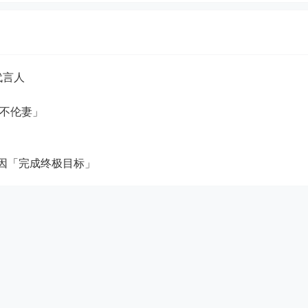
找对代言人
汤
饰演「不伦妻」
松”
揭原因「完成终极目标」