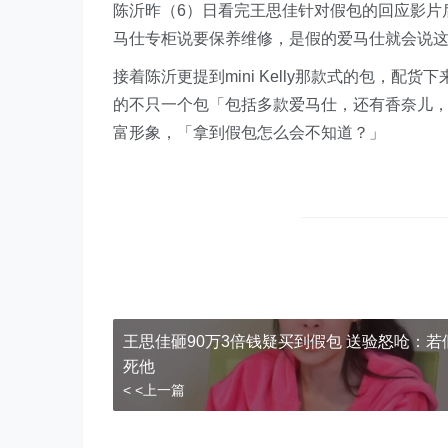
陈沂昨（6）日看完王思佳针对假包的回应影片
马仕专柜说要保养维修，是假的爱马仕就会说
接着陈沂更提到mini Kelly那款式的包，
的不只一个包「包括多款爱马仕，还有香奈儿，
富形象，「拿到假包怎么会不知道？」
王思佳砸90万3倍钱疑买到假包 送验怒呛：若
死他
< <上一篇