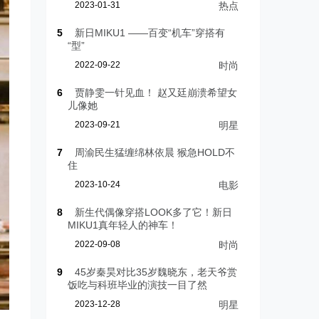
2023-01-31
热点
5
新日MIKU1 ——百变“机车”穿搭有
“型”
2022-09-22
时尚
6
贾静雯一针见血！ 赵又廷崩溃希望女
儿像她
2023-09-21
明星
7
周渝民生猛缠绵林依晨 猴急HOLD不
住
2023-10-24
电影
8
新生代偶像穿搭LOOK多了它！新日
MIKU1真年轻人的神车！
2022-09-08
时尚
9
45岁秦昊对比35岁魏晓东，老天爷赏
饭吃与科班毕业的演技一目了然
2023-12-28
明星