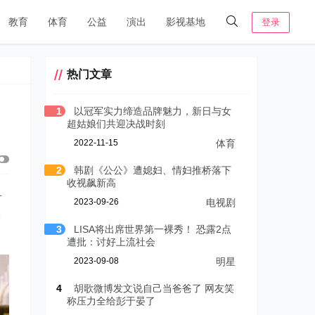
教育
体育
公益
演出
影视基地
登录
热门文章
1
以冠军实力缔造品牌魅力，新日与女
超姑娘们共迎决战时刻
2022-11-15
体育
2
韩剧《公公》遭媳妇、情妇推桥落下
收视飙新高
对
2023-09-26
电视剧
需
3
LISA将出席世界第一裸秀！ 恐露2点
遭批：讨好上流社会
2023-09-08
明星
4
胡歌微博发文说自己当爸爸了 网友笑
称压力全给彭于晏了