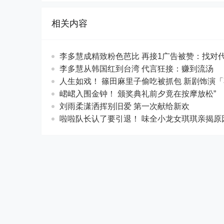
相关内容
李多慧成精致粉色芭比 再接1广告被赞：
李多慧从韩国红到台湾 代言狂接：赚到流
人生如戏！ 篠田麻里子偷吃被抓包 新剧
峮峮入围金钟！ 颁奖典礼前夕竟在按摩放
刘雨柔潇洒挥别旧爱 第一次献给新欢
啦啦队长认了要引退！ 味全小龙女琪琪亲