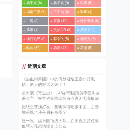
杨千嬅
(6)
林子健
(9)
沈腾
(5)
湖南卫视
(7)
王子为
(6)
珉豪
(4)
白鹿
(8)
直播
(10)
种梦音乐
(8)
腾讯
(4)
艾热AIR
(8)
足球
(11)
迪丽热巴
(8)
郭京飞
(5)
都暻秀
(5)
酷狗
(50)
韩娱
(47)
马丽
(5)
近期文章
《热血街舞团》中的何猷君给王嘉尔打电
话，两人的对话太燃了！
曾出演《寄生虫》，48岁韩国演员李善均自
杀身亡，警方称事故现场有点燃闪电弹痕迹
拒绝王菲加好友，董明珠请吃饭不去，岳云
鹏是飘了还是另有所图？
这一次，娱乐圈顶级大瓜，在央视主持任鲁
豫阿云嘎恋情曝光上公布