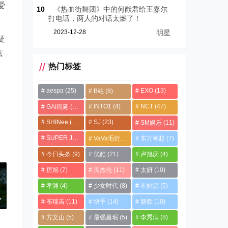
爱
10
《热血街舞团》中的何猷君给王嘉尔
打电话，两人的对话太燃了！
2023-12-28
明星
疑
炫
热门标签
aespa
(25)
EXO
(13)
B站
(8)
INTO1
(4)
NCT
(47)
GAI周延
(21)
SHINee
(13)
SJ
(23)
SM娱乐
(11)
SUPER JUNIOR
(4)
VaVa毛衍七
(8)
东方神起
(7)
今日头条
(9)
优酷
(21)
卢旭庆
(4)
厉旭
(7)
周杰伦
(11)
太妍
(10)
：
孝渊
(4)
少女时代
(8)
崔始源
(5)
s
>
布瑞吉
(11)
快手
(14)
新歌
(10)
方文山
(5)
最强昌珉
(5)
李秀满
(8)