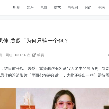
明星
音乐
电影
综艺
电视剧
时尚
书画
王思佳 质疑「为何只验一个包？」
目：
网红
616 次
编辑
，继日前开战「凤梨」重提他诈骗阿嬷47万老本的黑历史，针
王思佳的澄清影片「里面都在讲废话」，为此还提出一些问题待