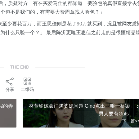
后，质疑对方「有在买爱马仕的都知道，要验包的真假直接拿去
这个包不是我们的，有需要大费周章找人验包？」
配货下来至少要花百万，而王思佳则是花了90万就买到，况且被网友质
为什么只验一个？」 最后陈沂更呛王思佳之前走的是很懂精品
THE END
分享
二维码
假的弄
林萱瑜嫁豪门遇婆媳问题 Gino点出「唯一桥梁」
男人要有Gut
下一篇>