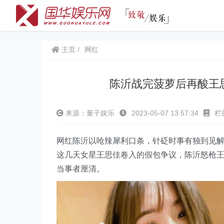
主页
网红
陈沂战完菠萝后再酸
来源：量子娱乐
2023-05-07 13:57:34
栏
网红陈沂以呛辣犀利口条，针砭时事有独到见解
这几天女星王思佳卷入的假包争议，陈沂怒枪
当事者厘清。