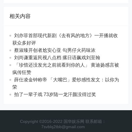
相关内容
刘亦菲首部现代新剧《去有风的地方》一开播就收
获众多好评
蔡淑臻开创者尬安心亚 勾男仔火药味浓
刘尚谦重返民视八点档 撂日语飙戏刘至翰
「珍惜还没发光之前就看到你的人」 黄迪扬感言被
疯传狂赞
薛仕凌金钟称帝 「大嘴巴」爱纱感性发文：以你为
荣
拍了一辈子戏 73岁陆一龙汗颜没得过奖
Copyright ©2016-2022 国华娱乐网 联系邮箱：
7svblq2tbb@gmail.com