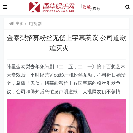
主页
电视剧
金泰梨招募粉丝无偿上字幕惹议 公司道歉
难灭火
韩星金泰梨去年凭韩剧《二十五，二十一》摘下百想艺术
大赏戏后，平时经营Vlog影片和粉丝互动，不料近日她发
文，希望「无偿」招募能帮忙上各国字幕的粉丝引发争
议，公司昨得知后急忙发声明道歉，大批网友仍不领情。