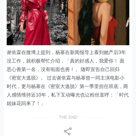
谢依霖在微博上提到，杨幂在新闻报导上看到她产后3年
没工作，就积极帮忙介绍，「真的好感人，我爱你！ 面
恶心善第一名，没有啦面也善！」 随即宣告自己回归
《密室大逃脱》。 过去谢依霖与杨幂曾一同主演电影小
时代，更与杨幂在《密室大逃脱》第一季里担任班底，两
人感情维持近10年，私下互动曝光也让粉丝直呼：「时代
姐妹花回来了！」
THE END