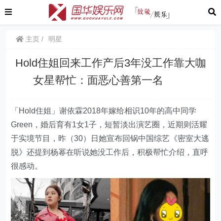
主页
明星
Hold住姐回来工作产后3年没工作靠大咖
女星帮忙：面恶心善第一名
「Hold住姐」谢依霖2018年嫁给相识10年的高中同学
Green，婚后育有1女1子，短暂淡出演艺圈，近期则活耀
于实境节目，昨（30）日她宣布回锅中国综艺《密室大逃
脱》还提到杨幂在听说她没工作后，积极帮忙介绍，直呼
很感动。