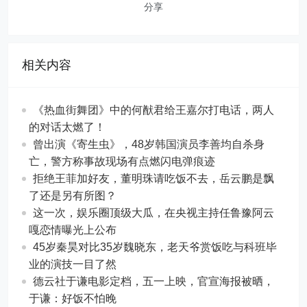
分享
相关内容
《热血街舞团》中的何猷君给王嘉尔打电话，两人
的对话太燃了！
曾出演《寄生虫》，48岁韩国演员李善均自杀身
亡，警方称事故现场有点燃闪电弹痕迹
拒绝王菲加好友，董明珠请吃饭不去，岳云鹏是飘
了还是另有所图？
这一次，娱乐圈顶级大瓜，在央视主持任鲁豫阿云
嘎恋情曝光上公布
45岁秦昊对比35岁魏晓东，老天爷赏饭吃与科班毕
业的演技一目了然
德云社于谦电影定档，五一上映，官宣海报被晒，
于谦：好饭不怕晚