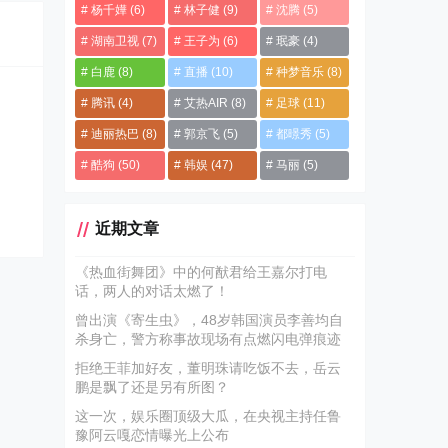
杨千嬅
(6)
林子健
(9)
沈腾
(5)
湖南卫视
(7)
王子为
(6)
珉豪
(4)
白鹿
(8)
直播
(10)
种梦音乐
(8)
腾讯
(4)
艾热AIR
(8)
足球
(11)
迪丽热巴
(8)
郭京飞
(5)
都暻秀
(5)
酷狗
(50)
韩娱
(47)
马丽
(5)
近期文章
《热血街舞团》中的何猷君给王嘉尔打电
话，两人的对话太燃了！
曾出演《寄生虫》，48岁韩国演员李善均自
杀身亡，警方称事故现场有点燃闪电弹痕迹
拒绝王菲加好友，董明珠请吃饭不去，岳云
鹏是飘了还是另有所图？
这一次，娱乐圈顶级大瓜，在央视主持任鲁
豫阿云嘎恋情曝光上公布