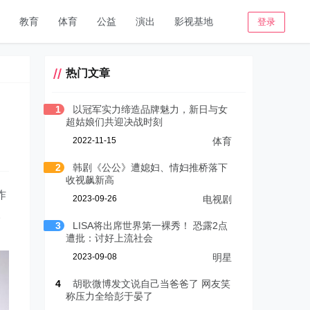
教育
体育
公益
演出
影视基地
登录
热门文章
1
以冠军实力缔造品牌魅力，新日与女
超姑娘们共迎决战时刻
2022-11-15
体育
2
韩剧《公公》遭媳妇、情妇推桥落下
收视飙新高
昨
2023-09-26
电视剧
。
3
LISA将出席世界第一裸秀！ 恐露2点
遭批：讨好上流社会
2023-09-08
明星
4
胡歌微博发文说自己当爸爸了 网友笑
称压力全给彭于晏了