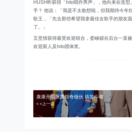
HUSH昨获得「hito唱作男声」，他向来在
手？ 他说：「我是不太敢想啦，但我期待今年
歌王，「先去那些希望我拿最佳女歌手的朋友面
了。」
五坚情获得最受欢迎组合，娄峻硕在后台一直被拱
欢迎新人及hito团体奖。
康康开唱揪萧煌奇做伙 搞笑斗嘴
< <上一篇