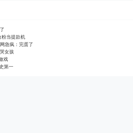
也说话了
台粉当提款机
光 网急疯：完蛋了
改词逼哭女孩
很会做戏
坐影史第一