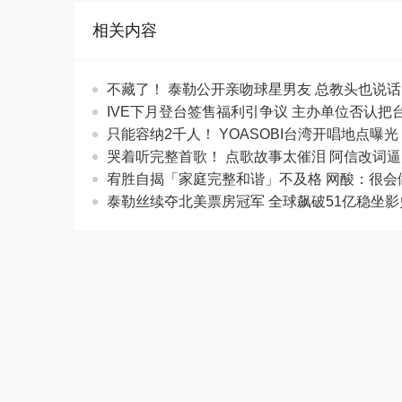
相关内容
不藏了！ 泰勒公开亲吻球星男友 总教头
IVE下月登台签售福利引争议 主办单位否认把
只能容纳2千人！ YOASOBI台湾开唱地点曝
哭着听完整首歌！ 点歌故事太催泪 阿信
宥胜自揭「家庭完整和谐」不及格 网酸：
泰勒丝续夺北美票房冠军 全球飙破51亿稳