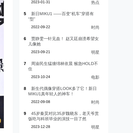
2023-01-31
热点
5
新日MIKU1 ——百变“机车”穿搭有
“型”
2022-09-22
时尚
6
贾静雯一针见血！ 赵又廷崩溃希望女
儿像她
2023-09-21
明星
7
周渝民生猛缠绵林依晨 猴急HOLD不
住
2023-10-24
电影
8
新生代偶像穿搭LOOK多了它！新日
MIKU1真年轻人的神车！
2022-09-08
时尚
9
45岁秦昊对比35岁魏晓东，老天爷赏
饭吃与科班毕业的演技一目了然
2023-12-28
明星