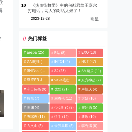
歌
10
《热血街舞团》中的何猷君给王嘉尔
得
打电话，两人的对话太燃了！
2023-12-28
明星
受
热门标签
aespa
(25)
EXO
(13)
B站
(8)
INTO1
(4)
NCT
(47)
GAI周延
(21)
SHINee
(13)
SJ
(23)
SM娱乐
(11)
SUPER JUNIOR
(4)
VaVa毛衍七
(8)
东方神起
(7)
今日头条
(9)
优酷
(21)
卢旭庆
(4)
女
厉旭
(7)
周杰伦
(11)
太妍
(10)
孝渊
(4)
少女时代
(8)
崔始源
(5)
>
布瑞吉
(11)
快手
(14)
新歌
(10)
方文山
(5)
最强昌珉
(5)
李秀满
(8)