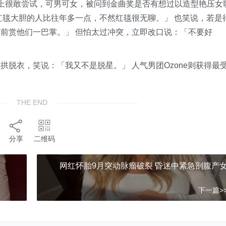
造型上很敢尝试，可男可女，被问到金曲奖是否有想过以造型艳压女
红毯大胆的人比往年多一点，不然红毯很无聊。」 也笑说，若是
前赏他们一巴掌。」 但怕太过冲突，立即改口说：「不要好
脱衣，笑说：「我又不是脱星。」 人气男团Ozone则获得最
THE END
分享
二维码
网红怀胎9月突动脉瘤破裂 昏迷中紧急剖腹产
下一篇>