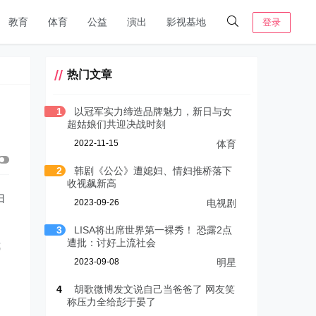
教育
体育
公益
演出
影视基地
登录
热门文章
1
以冠军实力缔造品牌魅力，新日与女
超姑娘们共迎决战时刻
2022-11-15
体育
2
韩剧《公公》遭媳妇、情妇推桥落下
收视飙新高
归
2023-09-26
电视剧
3
LISA将出席世界第一裸秀！ 恐露2点
遭批：讨好上流社会
我
2023-09-08
明星
4
胡歌微博发文说自己当爸爸了 网友笑
称压力全给彭于晏了