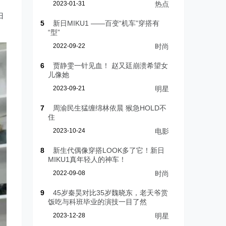
2023-01-31
热点
归
5
新日MIKU1 ——百变“机车”穿搭有
“型”
2022-09-22
时尚
6
贾静雯一针见血！ 赵又廷崩溃希望女
儿像她
2023-09-21
明星
7
周渝民生猛缠绵林依晨 猴急HOLD不
住
2023-10-24
电影
8
新生代偶像穿搭LOOK多了它！新日
MIKU1真年轻人的神车！
2022-09-08
时尚
9
45岁秦昊对比35岁魏晓东，老天爷赏
饭吃与科班毕业的演技一目了然
2023-12-28
明星