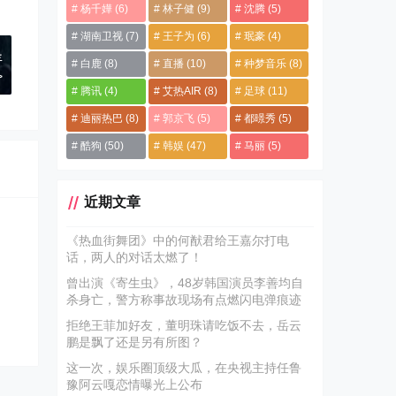
杨千嬅
(6)
林子健
(9)
沈腾
(5)
湖南卫视
(7)
王子为
(6)
珉豪
(4)
圣
白鹿
(8)
直播
(10)
种梦音乐
(8)
>
腾讯
(4)
艾热AIR
(8)
足球
(11)
迪丽热巴
(8)
郭京飞
(5)
都暻秀
(5)
酷狗
(50)
韩娱
(47)
马丽
(5)
近期文章
《热血街舞团》中的何猷君给王嘉尔打电
话，两人的对话太燃了！
曾出演《寄生虫》，48岁韩国演员李善均自
杀身亡，警方称事故现场有点燃闪电弹痕迹
拒绝王菲加好友，董明珠请吃饭不去，岳云
鹏是飘了还是另有所图？
这一次，娱乐圈顶级大瓜，在央视主持任鲁
豫阿云嘎恋情曝光上公布