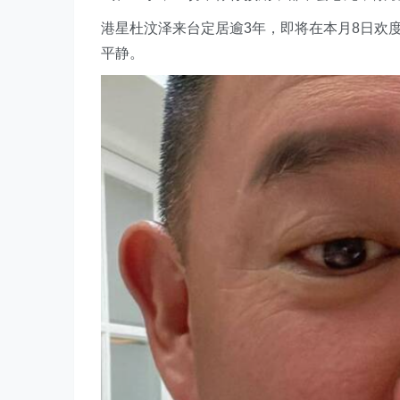
港星杜汶泽来台定居逾3年，即将在本月8日欢度
平静。