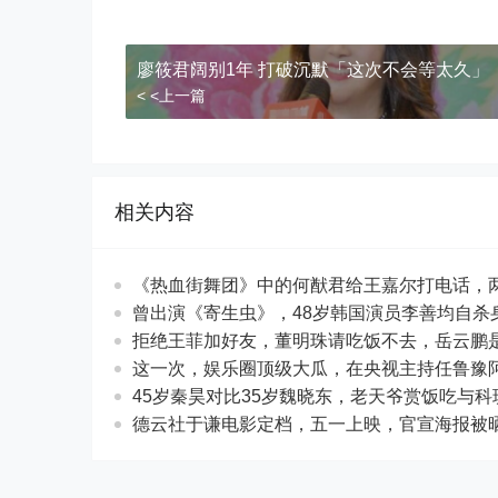
廖筱君阔别1年 打破沉默「这次不会等太久」
< <上一篇
相关内容
《热血街舞团》中的何猷君给王嘉尔打电话，
曾出演《寄生虫》，48岁韩国演员李善均自杀
拒绝王菲加好友，董明珠请吃饭不去，岳云鹏
这一次，娱乐圈顶级大瓜，在央视主持任鲁豫
45岁秦昊对比35岁魏晓东，老天爷赏饭吃与
德云社于谦电影定档，五一上映，官宣海报被