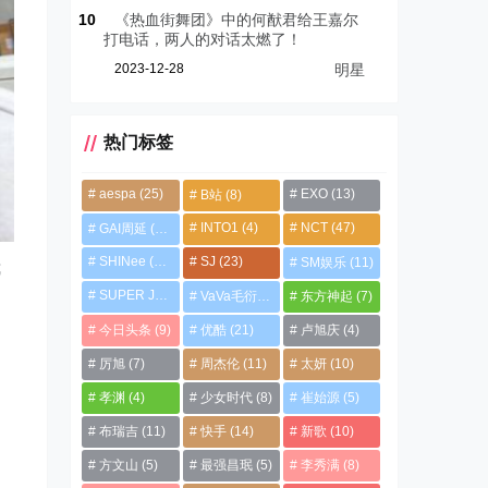
10
《热血街舞团》中的何猷君给王嘉尔
打电话，两人的对话太燃了！
2023-12-28
明星
热门标签
aespa
(25)
EXO
(13)
B站
(8)
INTO1
(4)
NCT
(47)
GAI周延
(21)
SHINee
(13)
SJ
(23)
SM娱乐
(11)
我
SUPER JUNIOR
(4)
VaVa毛衍七
(8)
东方神起
(7)
今日头条
(9)
优酷
(21)
卢旭庆
(4)
厉旭
(7)
周杰伦
(11)
太妍
(10)
孝渊
(4)
少女时代
(8)
崔始源
(5)
布瑞吉
(11)
快手
(14)
新歌
(10)
方文山
(5)
最强昌珉
(5)
李秀满
(8)