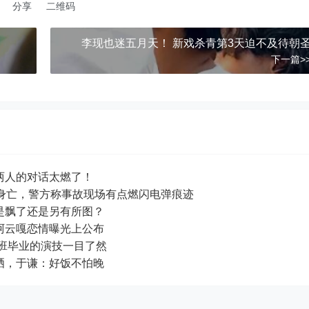
分享
二维码
李现也迷五月天！ 新戏杀青第3天迫不及待朝
下一篇>
两人的对话太燃了！
身亡，警方称事故现场有点燃闪电弹痕迹
是飘了还是另有所图？
阿云嘎恋情曝光上公布
科班毕业的演技一目了然
晒，于谦：好饭不怕晚