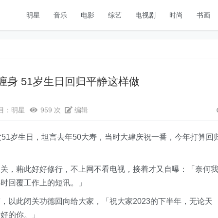
明星
音乐
电影
综艺
电视剧
时尚
书画
缠身 51岁生日回归平静这样做
目：
明星
959 次
编辑
51岁生日，坦言去年50大寿，当时大肆庆祝一番，今年打算回
闭关，藉此好好修行，不上网不看电视，接着才又自曝：「奈何
小时回覆工作上的短讯。」
，以此闭关功德回向给大家，「祝大家2023的下半年，无论天
最好的你。」