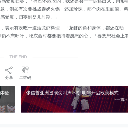
将感受度归零，「有些不敢吃的，我还是会一一陈述出来，用形
大意，例如有次要挑战泰奶火锅，还加珍珠，那个肉在里面涮、
的感受度，归零到婴儿时期。」
莎，表示有次吃一道活龙虾料理，「龙虾的角和身体，都还在动
莎仍不忘呼吁，吃东西时都要抱持着感恩的心，「要想想社会上
THE END
分享
二维码
i体验
张信哲亚洲巡演尖叫声不断 明年开启欧美模
下一篇>