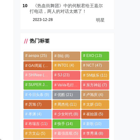
10
《热血街舞团》中的何猷君给王嘉尔
打电话，两人的对话太燃了！
2023-12-28
明星
热门标签
aespa
(25)
EXO
(13)
B站
(8)
INTO1
(4)
NCT
(47)
GAI周延
(21)
SHINee
(13)
SJ
(23)
SM娱乐
(11)
SUPER JUNIOR
(4)
VaVa毛衍七
(8)
东方神起
(7)
今日头条
(9)
优酷
(21)
卢旭庆
(4)
厉旭
(7)
周杰伦
(11)
太妍
(10)
孝渊
(4)
少女时代
(8)
崔始源
(5)
布瑞吉
(11)
快手
(14)
新歌
(10)
们
方文山
(5)
最强昌珉
(5)
李秀满
(8)