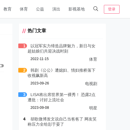
教育
体育
公益
演出
影视基地
登录
热门文章
1
以冠军实力缔造品牌魅力，新日与女
超姑娘们共迎决战时刻
2022-11-15
体育
2
韩剧《公公》遭媳妇、情妇推桥落下
收视飙新高
遭
2023-09-26
电视剧
3
LISA将出席世界第一裸秀！ 恐露2点
遭批：讨好上流社会
2023-09-08
明星
4
胡歌微博发文说自己当爸爸了 网友笑
称压力全给彭于晏了