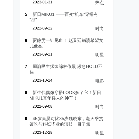
2023-01-31
热点
5
新日MIKU1 ——百变“机车”穿搭有
“型”
2022-09-22
时尚
6
贾静雯一针见血！ 赵又廷崩溃希望女
儿像她
2023-09-21
明星
7
周渝民生猛缠绵林依晨 猴急HOLD不
住
2023-10-24
电影
8
新生代偶像穿搭LOOK多了它！新日
MIKU1真年轻人的神车！
2022-09-08
时尚
9
45岁秦昊对比35岁魏晓东，老天爷赏
饭吃与科班毕业的演技一目了然
2023-12-28
明星