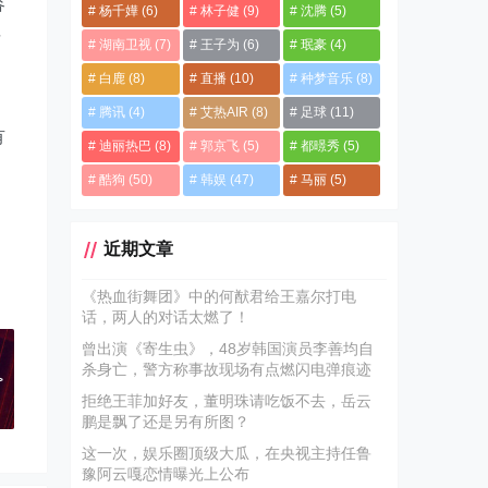
容
杨千嬅
(6)
林子健
(9)
沈腾
(5)
料
湖南卫视
(7)
王子为
(6)
珉豪
(4)
白鹿
(8)
直播
(10)
种梦音乐
(8)
，
腾讯
(4)
艾热AIR
(8)
足球
(11)
有
迪丽热巴
(8)
郭京飞
(5)
都暻秀
(5)
酷狗
(50)
韩娱
(47)
马丽
(5)
近期文章
《热血街舞团》中的何猷君给王嘉尔打电
话，两人的对话太燃了！
曾出演《寄生虫》，48岁韩国演员李善均自
式
杀身亡，警方称事故现场有点燃闪电弹痕迹
>
拒绝王菲加好友，董明珠请吃饭不去，岳云
鹏是飘了还是另有所图？
这一次，娱乐圈顶级大瓜，在央视主持任鲁
豫阿云嘎恋情曝光上公布