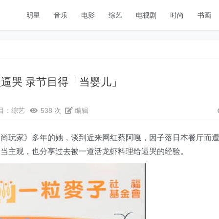
明星
音乐
电影
综艺
电视剧
时尚
书画
理逼哭 录节目得「当婴儿」
目：
综艺
538 次
编辑
食尚玩家》多年的她，谈到近来网红蔡阿嘎，因子落日本餐厅而
相当主观，也分享过去被一道活龙虾料理给逼哭的经验。