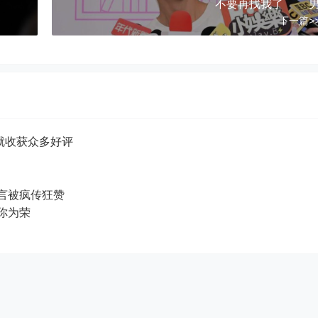
不要再找我了 
下一篇>
就收获众多好评
扬感言被疯传狂赞
：以你为荣