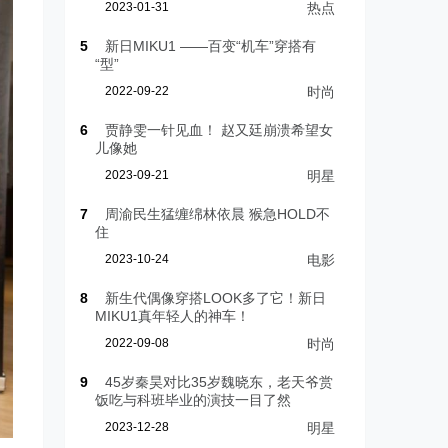
2023-01-31
热点
5
新日MIKU1 ——百变“机车”穿搭有
“型”
2022-09-22
时尚
6
贾静雯一针见血！ 赵又廷崩溃希望女
儿像她
2023-09-21
明星
7
周渝民生猛缠绵林依晨 猴急HOLD不
住
2023-10-24
电影
8
新生代偶像穿搭LOOK多了它！新日
MIKU1真年轻人的神车！
2022-09-08
时尚
9
45岁秦昊对比35岁魏晓东，老天爷赏
饭吃与科班毕业的演技一目了然
2023-12-28
明星