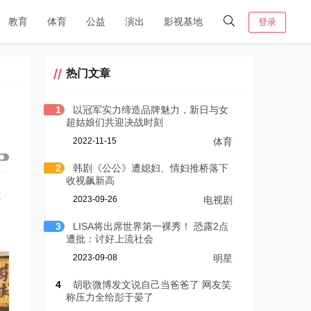
教育
体育
公益
演出
影视基地
登录
热门文章
1
以冠军实力缔造品牌魅力，新日与女
超姑娘们共迎决战时刻
2022-11-15
体育
2
韩剧《公公》遭媳妇、情妇推桥落下
收视飙新高
我
2023-09-26
电视剧
3
LISA将出席世界第一裸秀！ 恐露2点
遭批：讨好上流社会
2023-09-08
明星
4
胡歌微博发文说自己当爸爸了 网友笑
称压力全给彭于晏了