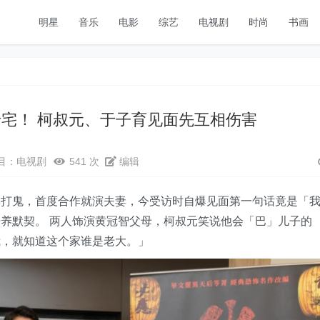
明星
音乐
电影
综艺
电视剧
时尚
书画
老宅！ 柯叔元、于子育见面先互相伤害
目：
电视剧
541 次
编辑
体打鬼，首度合作就演夫妻，今受访时自爆见面第一句话竟是「
养默契。 两人饰演黄冠智父母，柯叔元笑说他会「巴」儿子的
我，就知道这个家谁是老大。」