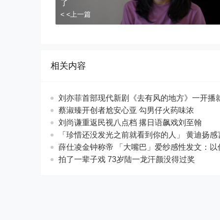
了
< <上一篇
相关内容
刘亦菲首部现代新剧《去有风的地方》一开播
蔡淑臻开创者尬安心亚 勾男仔火药味浓
刘尚谦重返民视八点档 撂日语飙戏刘至翰
「珍惜还没发光之前就看到你的人」 黄迪
薛仕凌金钟称帝 「大嘴巴」爱纱感性发文
拍了一辈子戏 73岁陆一龙汗颜没得过奖