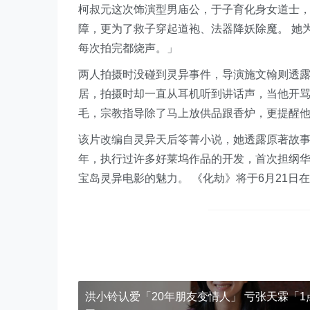
柯叔元这次饰演型男庙公，于子育化身女道士
障，更为了救子穿起道袍、法器降妖除魔。 她
每次拍完都烧声。」
两人拍摄时没碰到灵异事件，导演施文翰则透
居，拍摄时却一直从耳机听到讲话声，当他开
毛，宗教指导除了马上放供品跟香炉，更提醒
该片改编自灵异天后笭菁小说，她透露原著故
年，执行过许多好莱坞作品的开发，首次担纲
宝岛灵异电影的魅力。 《化劫》将于6月21日
洪小铃认爱「20年朋友变情人」 亏张天霖「1