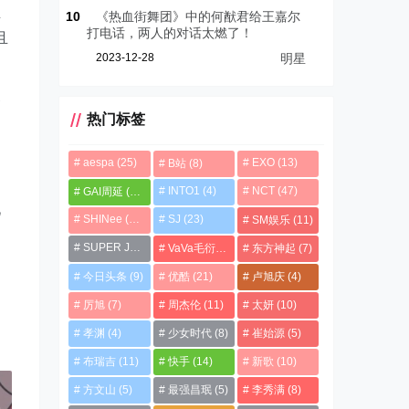
业
10
《热血街舞团》中的何猷君给王嘉尔
打电话，两人的对话太燃了！
且
2023-12-28
明星
邻
热门标签
aespa
(25)
EXO
(13)
B站
(8)
多
INTO1
(4)
NCT
(47)
GAI周延
(21)
见
SHINee
(13)
SJ
(23)
SM娱乐
(11)
SUPER JUNIOR
(4)
VaVa毛衍七
(8)
东方神起
(7)
今日头条
(9)
优酷
(21)
卢旭庆
(4)
厉旭
(7)
周杰伦
(11)
太妍
(10)
孝渊
(4)
少女时代
(8)
崔始源
(5)
布瑞吉
(11)
快手
(14)
新歌
(10)
：
方文山
(5)
最强昌珉
(5)
李秀满
(8)