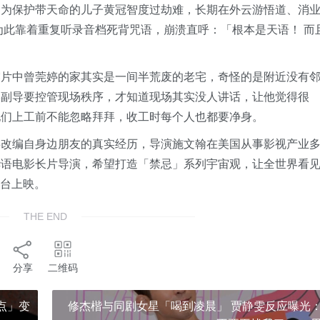
，为保护带天命的儿子黄冠智度过劫难，长期在外云游悟道、消
为此靠着重复听录音档死背咒语，崩溃直呼：「根本是天语！ 而
露片中曾莞婷的家其实是一间半荒废的老宅，奇怪的是附近没有
骂副导要控管现场秩序，才知道现场其实没人讲话，让他觉得很
他们上工前不能忽略拜拜，收工时每个人也都要净身。
事改编自身边朋友的真实经历，导演施文翰在美国从事影视产业
华语电影长片导演，希望打造「禁忌」系列宇宙观，让全世界看
在台上映。
THE END
分享
二维码
点」变
修杰楷与同剧女星「喝到凌晨」 贾静雯反应曝光