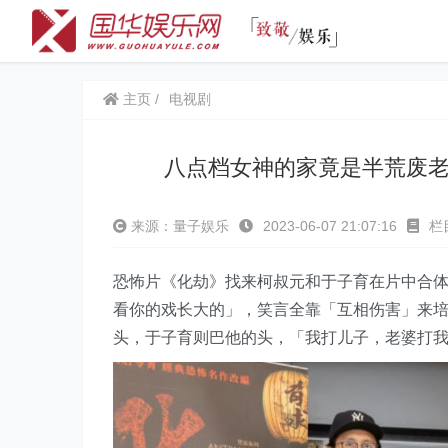
主页
电视剧
八点档女神的家竟是半荒废
来源：量子娱乐
2023-06-07 21:07:16
栏
恐怖片《化劫》找来柯叔元和于子育在片中合
看你的戏长大的」，笑言全靠「互相伤害」来培
头，于子育则巴他的头，「我打儿子，老婆打