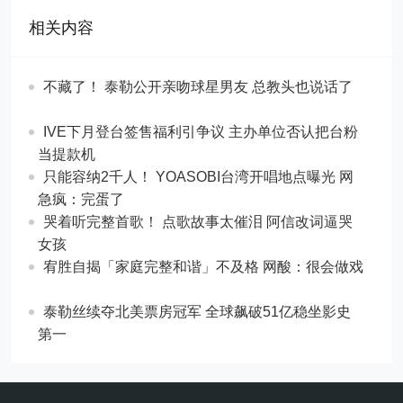
相关内容
不藏了！ 泰勒公开亲吻球星男友 总教头也说话了
IVE下月登台签售福利引争议 主办单位否认把台粉
当提款机
只能容纳2千人！ YOASOBI台湾开唱地点曝光 网
急疯：完蛋了
哭着听完整首歌！ 点歌故事太催泪 阿信改词逼哭
女孩
宥胜自揭「家庭完整和谐」不及格 网酸：很会做戏
泰勒丝续夺北美票房冠军 全球飙破51亿稳坐影史
第一