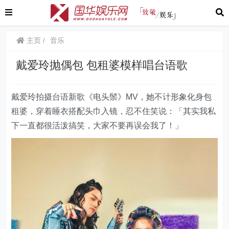
主页
音乐
戴爱玲抛偶包 包租婆模样唱台语歌
戴爱玲拍摄台语新歌《电头鬃》MV，她不计形象化身包
租婆，穿着睡衣搭配头巾入镜，忍不住笑说：「其实我私
下一直都很活泼搞笑，大家不要再误会我了！」