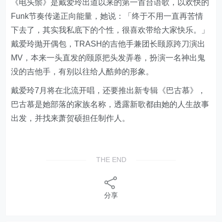
《电头鬃》是戴爱玲出道以来的第一首台语歌，以欢快的
Funk节奏传递正向能量，她说：「终于不用一直再苦情
下去了，其实我私底下的个性，很喜欢带给大家快乐。」
戴爱玲抛开偶包，TRASH的吉他手兼团长颐原跨刀演出
MV，本来一头直发的颐原把头发弄卷，扮演一名神出鬼
没的吉他手，有别以往给人酷帅的形象。
戴爱玲7月将在北流开唱，还要推出新专辑《巴古慕》，
巴古慕是她部落的家族名称，透露新歌都由她的人生故事
出发，并找来萧贺硕担任制作人。
THE END
分享