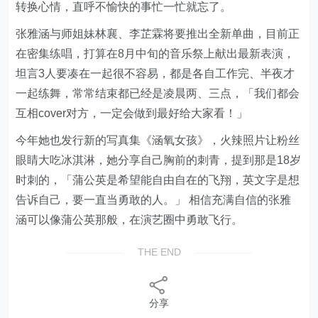
转换心情，直呼不愉快的事忙一忙就忘了。
张雅涵与师姐妹林襄、李芷霖将要推出全新单曲，目前正
在密集练唱，打算在8月中旬的音乐祭上献出最新表演，
坦言3人要凑在一起很不容易，都是各自工作完、半夜才
一起练舞，常常结束都已经是凌晨两、三点，「我们都会
互相cover对方，一定会做到最好给大家看！」
今年她也发行新的写真集《涵氧女孩》，火辣照片让粉丝
眼睛大吃冰淇淋，她分享自己胸前的刺青，提到那是18岁
时刺的，「蒲公英是希望能自由自在的飞翔，英文字是想
告诉自己，要一直当勇敢的人。」 相信充满自信的张雅
涵可以像蒲公英那般，在演艺圈中勇敢飞行。
THE END
分享