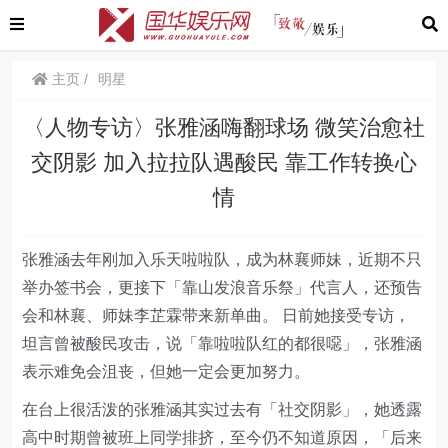
主页
明星
〈人物专访〉张雅涵嗨翻球场 微笑治愈社
交阴影 加入拉拉队遇酸民 靠工作转换心
情
张雅涵去年刚加入乐天啦啦队，成为林襄师妹，近期不只
举办签书会，更接下「靠山发浪音乐祭」代言人，还预告
会和林襄、师妹李芷霖带来新单曲。 日前她接受专访，
坦言曾被酸民攻击，说「靠啦啦队红的都很噁」，张雅涵
表示难免会沮丧，但她一定会更加努力。
在台上很活泼的张雅涵其实过去有「社交阴影」，她透露
高中时期曾被班上同学排挤，至今仍不知道原因，「后来