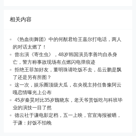
相关内容
《热血街舞团》中的何猷君给王嘉尔打电话，两人
的对话太燃了！
曾出演《寄生虫》，48岁韩国演员李善均自杀身
亡，警方称事故现场有点燃闪电弹痕迹
拒绝王菲加好友，董明珠请吃饭不去，岳云鹏是飘
了还是另有所图？
这一次，娱乐圈顶级大瓜，在央视主持任鲁豫阿云
嘎恋情曝光上公布
45岁秦昊对比35岁魏晓东，老天爷赏饭吃与科班毕
业的演技一目了然
德云社于谦电影定档，五一上映，官宣海报被晒，
于谦：好饭不怕晚