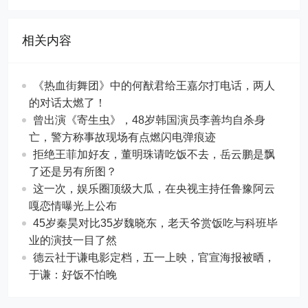
相关内容
《热血街舞团》中的何猷君给王嘉尔打电话，两人
的对话太燃了！
曾出演《寄生虫》，48岁韩国演员李善均自杀身
亡，警方称事故现场有点燃闪电弹痕迹
拒绝王菲加好友，董明珠请吃饭不去，岳云鹏是飘
了还是另有所图？
这一次，娱乐圈顶级大瓜，在央视主持任鲁豫阿云
嘎恋情曝光上公布
45岁秦昊对比35岁魏晓东，老天爷赏饭吃与科班毕
业的演技一目了然
德云社于谦电影定档，五一上映，官宣海报被晒，
于谦：好饭不怕晚