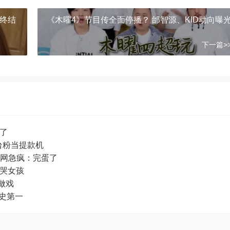
星终结
《木曜4》节目传全面停播？ 邰智源、KID动向曝
下一篇>
也说话了
台粉当提款机
光 网急疯：完蛋了
改词逼哭女孩
很会做戏
坐影史第一