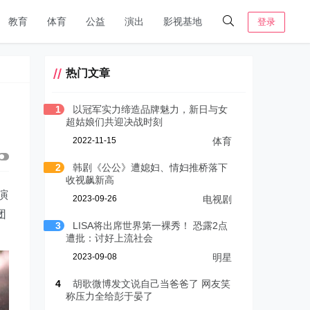
教育
体育
公益
演出
影视基地
登录
热门文章
1
以冠军实力缔造品牌魅力，新日与女
超姑娘们共迎决战时刻
2022-11-15
体育
2
韩剧《公公》遭媳妇、情妇推桥落下
收视飙新高
演
2023-09-26
电视剧
团
3
LISA将出席世界第一裸秀！ 恐露2点
遭批：讨好上流社会
2023-09-08
明星
4
胡歌微博发文说自己当爸爸了 网友笑
称压力全给彭于晏了