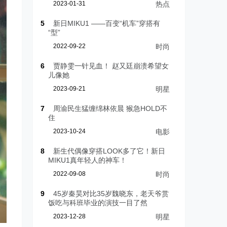
2023-01-31
热点
5
新日MIKU1 ——百变“机车”穿搭有
“型”
2022-09-22
时尚
6
贾静雯一针见血！ 赵又廷崩溃希望女
儿像她
2023-09-21
明星
7
周渝民生猛缠绵林依晨 猴急HOLD不
住
2023-10-24
电影
8
新生代偶像穿搭LOOK多了它！新日
MIKU1真年轻人的神车！
2022-09-08
时尚
9
45岁秦昊对比35岁魏晓东，老天爷赏
饭吃与科班毕业的演技一目了然
2023-12-28
明星