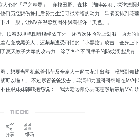
慰人心的「星之精灵」，穿梭田野、森林、湖畔各地，探访想圆
到他们历经悲伤挣扎后努力生活寻找幸福的动力，导演安排到花
下凡一般，让MV在温馨氛围外飘着些许「美色」。
行、顶着38度艳阳曝晒坐农车外，还首次体验湖上划船，两天的
晒差点变成黑美人，还频频遭受可怕的「小黑蚊」攻击，全身上
到了夏天蚊子大军的攻击力，涂了各个不同牌子的防蚊液也没有
奋勇，想要当司机载着韩菲及全家人一起去花莲出游，没想到却
就可以啦！」 不过尽管爸爸没去，导演却力邀哥哥韩靖在MV中
不住跟妹妹韩菲抱怨说：「我大老远跟你去花莲然后最后MV只
THE END
分享
二维码