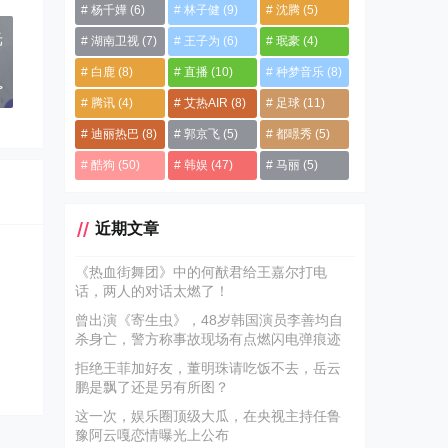
杨千嬅
(6)
林子健
(9)
沈腾
(5)
光
湖南卫视
(7)
王子为
(6)
珉豪
(4)
白鹿
(8)
直播
(10)
种梦音乐
(8)
>
腾讯
(4)
艾热AIR
(8)
足球
(11)
迪丽热巴
(8)
郭京飞
(5)
都暻秀
(5)
酷狗
(50)
韩娱
(47)
马丽
(5)
近期文章
《热血街舞团》中的何猷君给王嘉尔打电
话，两人的对话太燃了！
曾出演《寄生虫》，48岁韩国演员李善均自
杀身亡，警方称事故现场有点燃闪电弹痕迹
拒绝王菲加好友，董明珠请吃饭不去，岳云
鹏是飘了还是另有所图？
这一次，娱乐圈顶级大瓜，在央视主持任鲁
豫阿云嘎恋情曝光上公布