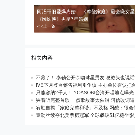
阿汤哥旧爱爆离婚！ 《摩登家庭》最会赚女
《蜘蛛侠》男星7年婚姻
< <上一篇
相关内容
不藏了！ 泰勒公开亲吻球星男友 总教头
IVE下月登台签售福利引争议 主办单位否认把
只能容纳2千人！ YOASOBI台湾开唱地点曝
哭着听完整首歌！ 点歌故事太催泪 阿信
宥胜自揭「家庭完整和谐」不及格 网酸：
泰勒丝续夺北美票房冠军 全球飙破51亿稳