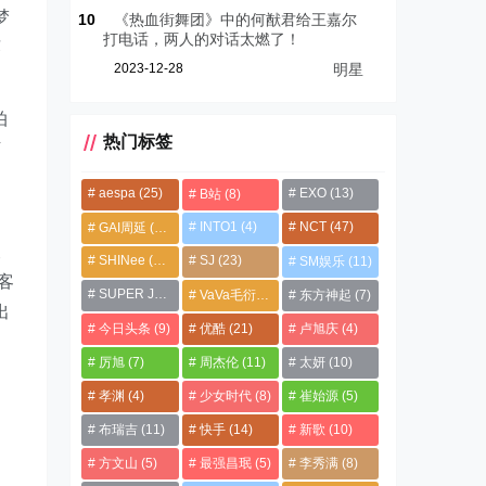
梦
10
《热血街舞团》中的何猷君给王嘉尔
打电话，两人的对话太燃了！
莲
2023-12-28
明星
拍
热门标签
下
aespa
(25)
EXO
(13)
B站
(8)
INTO1
(4)
NCT
(47)
GAI周延
(21)
被
SHINee
(13)
SJ
(23)
SM娱乐
(11)
客
SUPER JUNIOR
(4)
VaVa毛衍七
(8)
东方神起
(7)
出
今日头条
(9)
优酷
(21)
卢旭庆
(4)
厉旭
(7)
周杰伦
(11)
太妍
(10)
孝渊
(4)
少女时代
(8)
崔始源
(5)
布瑞吉
(11)
快手
(14)
新歌
(10)
方文山
(5)
最强昌珉
(5)
李秀满
(8)