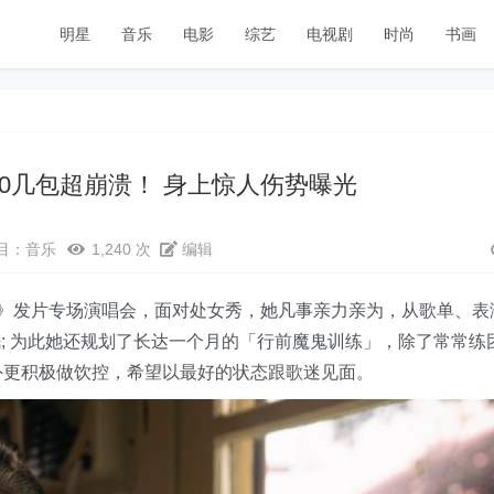
明星
音乐
电影
综艺
电视剧
时尚
书画
叮30几包超崩溃！ 身上惊人伤势曝光
目：
音乐
1,240 次
编辑
则》发片专场演唱会，面对处女秀，她凡事亲力亲为，从歌单、表
; 为此她还规划了长达一个月的「行前魔鬼训练」，除了常常练
外更积极做饮控，希望以最好的状态跟歌迷见面。