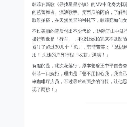
韩菲在新歌《寻找星星小镇》的MV中化身为抚
的芭蕾舞者、流浪歌手、卖西瓜的阿伯，了解
取景拍摄，在天然美景的衬托下，韩菲宛如仙女
不过美丽的背后付出不少代价， 她除了山中健
摄行程像是「行军」，不仅让她拍完来不及防
被叮了超过30几个「包」，韩菲苦笑：「见识
用！ 久违的户外行程『收获』满满！」
有趣的是，此次花莲行，原本爸爸王中平自告
韩菲一口婉拒，理由是「爸不用担心我，我自己
串咖啡厅店员，不过最后画面少的可怜，让他忍
现了两秒！」