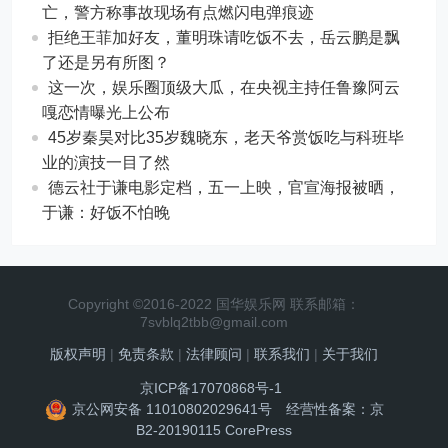
亡，警方称事故现场有点燃闪电弹痕迹
拒绝王菲加好友，董明珠请吃饭不去，岳云鹏是飘
了还是另有所图？
这一次，娱乐圈顶级大瓜，在央视主持任鲁豫阿云
嘎恋情曝光上公布
45岁秦昊对比35岁魏晓东，老天爷赏饭吃与科班毕
业的演技一目了然
德云社于谦电影定档，五一上映，官宣海报被晒，
于谦：好饭不怕晚
Copyright ©2016-2022 国华娱乐网 联系邮箱：
7svblq2tbb@gmail.com
版权声明
|
免责条款
|
法律顾问
|
联系我们
|
关于我们
京ICP备17070868号-1
京公网安备 11010802029641号
经营性备案：京
B2-20190115
CorePress