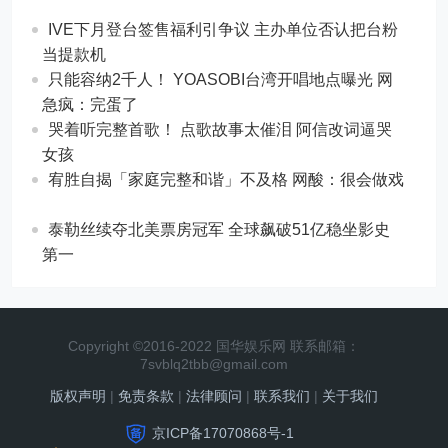
IVE下月登台签售福利引争议 主办单位否认把台粉
当提款机
只能容纳2千人！ YOASOBI台湾开唱地点曝光 网
急疯：完蛋了
哭着听完整首歌！ 点歌故事太催泪 阿信改词逼哭
女孩
宥胜自揭「家庭完整和谐」不及格 网酸：很会做戏
泰勒丝续夺北美票房冠军 全球飙破51亿稳坐影史
第一
Copyright ©2016-2022 国华娱乐网 联系邮箱：
7svblq2tbb@gmail.com
版权声明
|
免责条款
|
法律顾问
|
联系我们
|
关于我们
京ICP备17070868号-1