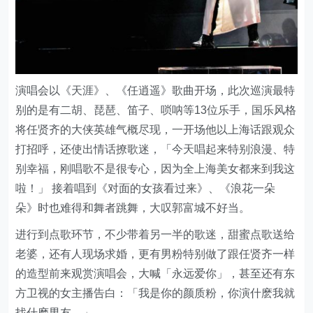
演唱会以《天涯》、《任逍遥》歌曲开场，此次巡演最特
别的是有二胡、琵琶、笛子、唢呐等13位乐手，国乐风格
将任贤齐的大侠英雄气概尽现，一开场他以上海话跟观众
打招呼，还使出情话撩歌迷，「今天唱起来特别浪漫、特
别幸福，刚唱歌不是很专心，因为全上海美女都来到我这
啦！」 接着唱到《对面的女孩看过来》、《浪花一朵
朵》时也难得和舞者跳舞，大叹郭富城不好当。
进行到点歌环节，不少带着另一半的歌迷，甜蜜点歌送给
老婆，还有人现场求婚，更有男粉特别做了跟任贤齐一样
的造型前来观赏演唱会，大喊「永远爱你」，甚至还有东
方卫视的女主播告白：「我是你的颜质粉，你演什麽我就
找什麽男友。」