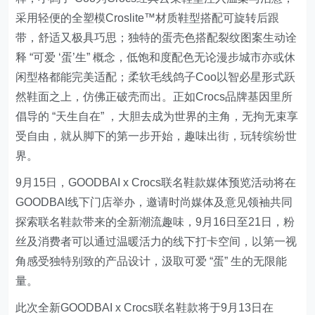
采用轻便的全塑模Croslite™材质鞋型搭配可旋转后跟
带，舒适又极具巧思；独特的蛋壳色搭配裂纹图案生动诠
释 “可爱 ‘蛋’生” 概念，低饱和度配色无论漫步城市亦或休
闲型格都能完美适配；柔软毛线鸽子Coo以智必星形式跃
然鞋面之上，仿佛正破壳而出。正如Crocs品牌基因里所
倡导的 “天生自在” ，大胆去成为世界的主角，无拘无束享
受自由，就从脚下的第一步开始，趣味出街，玩转缤纷世
界。
9月15日，GOODBAI x Crocs联名鞋款媒体预览活动将在
GOODBAI线下门店举办，邀请时尚媒体及意见领袖共同
探索联名鞋款带来的全新潮流趣味，9月16日至21日，粉
丝及消费者可以通过温暖活力的线下打卡空间，以第一视
角感受独特别致的产品设计，汲取可爱 “蛋” 生的无限能
量。
此次全新GOODBAI x Crocs联名鞋款将于9月13日在