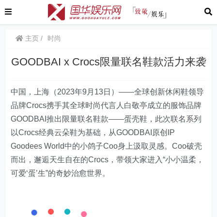
主页
时尚
GOODBAI x Crocs限量联名鞋款活力来袭
中国，上海（
2023
年
9
月
13
日）
——
全球创新休闲鞋领导
品牌Crocs携手其全球时尚代言人白敬亭成立的服饰品牌
GOODBAI推出限量联名鞋款——蛋壳鞋，此次联名系列
以Crocs经典云朵鞋为基础，从GOODBAI原创IP
Goodees World中的小鸽子Coo身上汲取灵感。Coo破壳
而出，邂逅天生自在的Crocs，带领大家进入“小小温柔，
可爱‘蛋’生”的奇妙治愈世界。