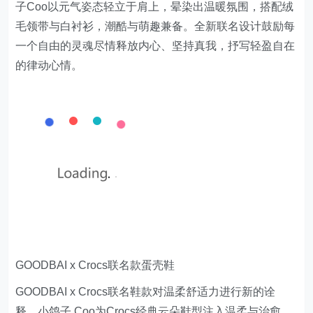
子Coo以元气姿态轻立于肩上，晕染出温暖氛围，搭配绒
毛领带与白衬衫，潮酷与萌趣兼备。全新联名设计鼓励每
一个自由的灵魂尽情释放内心、坚持真我，抒写轻盈自在
的律动心情。
GOODBAI x Crocs
联名款
蛋壳鞋
GOODBAI x Crocs联名鞋款对温柔舒适力进行新的诠
释，小鸽子 Coo为Crocs经典云朵鞋型注入温柔与治愈，