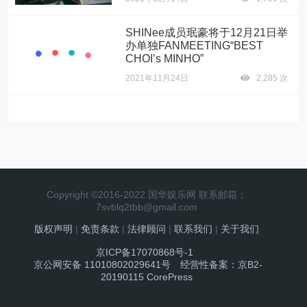
SHINee成员珉豪将于12月21日举
办单独FANMEETING“BEST
CHOI’s MINHO”
2021年11月24日
2,285 次
Copyright ©2016-2022 国华娱乐网 联系邮箱：
7svblq2tbb@gmail.com
版权声明
|
免责条款
|
法律顾问
|
联系我们
|
关于我们
京ICP备17070868号-1
京公网安备 11010802029641号
经营性备案：京B2-
20190115
CorePress