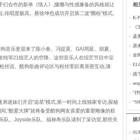
手们合作的新单《情人》,慵懒与性感兼备的风格就让
相
位,传唱度极高。蔡徐坤也成功开启第二波“圈粉”模式,
K
节
《
酷
孟
次
原
酷狗音乐更迎来了陈小春、冯提莫、GAI周延、胡夏、
音
全
依纯等21组艺人的空降。这些音乐人在综艺节目中呈
E
粉丝说、酷狗歌曲评论区与粉丝零距离亲密互动,满
干
战
ae
新
“抒
迷弟迷妹们开启“追星”模式,第一时间上线独家专访,探秘
首
“S
间,“酷爱大牌”就将备受酷狗网友喜爱的重塑雕像的权
直播
娱
乐队、Joyside乐队、福禄寿乐队请到了采访室,那些关
SU