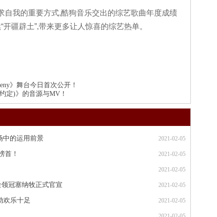
求自我的重要方式,酷狗音乐交出的综艺歌曲年度成绩
续“开疆辟土”,带来更多让人惊喜的综艺热单。
eeny》舞台今日首次公开！
r (约定)》的音源与MV！
场中的运用前景
2021-02-05
单榜首！
2021-02-05
2021-02-05
金领冠塞纳牧正式官宣
2021-02-05
动欢乐十足
2021-02-05
2021-02-05