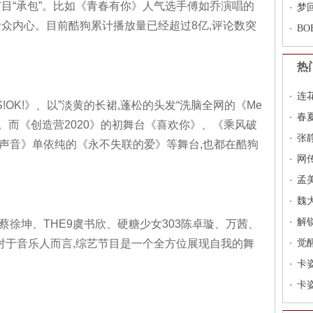
节目“承包”。比如《青春有你》人气选手傅如乔演唱的
完
梦
听众内心。目前酷狗累计播放量已经超过8亿,评论数突
B
热
连
OK!》、以”淡黄的长裙,蓬松的头发“洗脑全网的《Me
得
春
列。而《创造营2020》的初舞台《喜欢你》、《乘风破
张
声音》单依纯的《永不失联的爱》等舞台,也都在酷狗
妇
网
英
孟
助
魏
频
解
蔡徐坤、THE9虞书欣、硬糖少女303陈卓璇、万茜、
对于音乐人而言,综艺节目是一个全方位展现自我的舞
觉
卡
卡