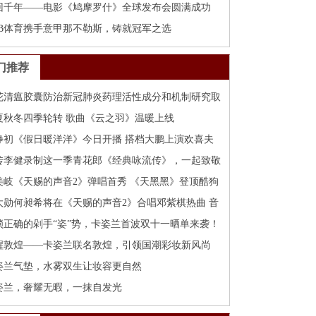
美收官 年度吉他合辑重磅来袭
回千年——电影《鸠摩罗什》全球发布会圆满成功
OB体育携手意甲那不勒斯，铸就冠军之选
门推荐
花清瘟胶囊防治新冠肺炎药理活性成分和机制研究取
新进展
夏秋冬四季轮转 歌曲《云之羽》温暖上线
静初《假日暖洋洋》今日开播 搭档大鹏上演欢喜夫
“笑果”十足
传李健录制这一季青花郎《经典咏流传》，一起致敬
雄
美岐《天赐的声音2》弹唱首秀 《天黑黑》登顶酷狗
力专区
大勋何昶希将在《天赐的声音2》合唱邓紫棋热曲 音
锁定酷狗
锁正确的剁手“姿”势，卡姿兰首波双十一晒单来袭！
醒敦煌——卡姿兰联名敦煌，引领国潮彩妆新风尚
姿兰气垫，水雾双生让妆容更自然
姿兰，奢耀无暇，一抹自发光