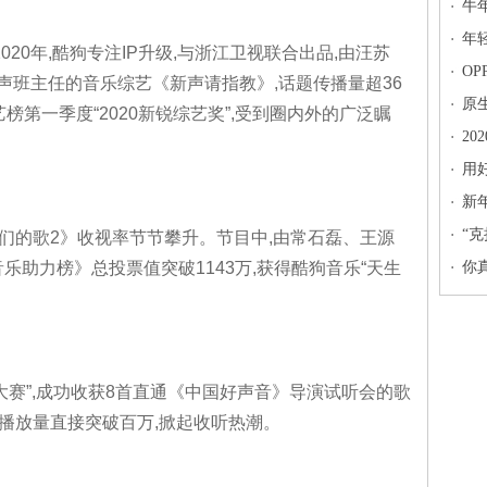
牛
度
年
020年,酷狗专注IP升级,与浙江卫视联合出品,由汪苏
O
声班主任的音乐综艺《新声请指教》,话题传播量超36
榜
原
艺榜第一季度“2020新锐综艺奖”,受到圈内外的广泛瞩
塞
2
李
用
盛
新
来
“
们的歌2》收视率节节攀升。节目中,由常石磊、王源
乐助力榜》总投票值突破1143万,获得酷狗音乐“天生
你
大赛”,成功收获8首直通《中国好声音》导演试听会的歌
播放量直接突破百万,掀起收听热潮。