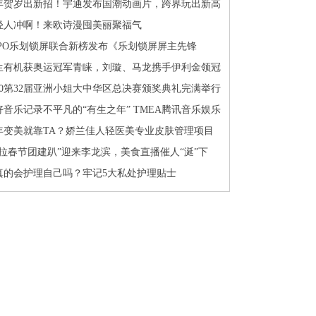
年贺岁出新招！宇通发布国潮动画片，跨界玩出新高
轻人冲啊！来欧诗漫囤美丽聚福气
PPO乐划锁屏联合新榜发布《乐划锁屏屏主先锋
》，持续发力内容生态
生有机获奥运冠军青睐，刘璇、马龙携手伊利金领冠
纳牧正式官宣
020第32届亚洲小姐大中华区总决赛颁奖典礼完满举行
初宣荣登冠军宝座
好音乐记录不平凡的“有生之年” TMEA腾讯音乐娱乐
典打造“音乐春晚”
年变美就靠TA？娇兰佳人轻医美专业皮肤管理项目
了
克拉春节团建趴”迎来李龙滨，美食直播催人“涎”下
真的会护理自己吗？牢记5大私处护理贴士