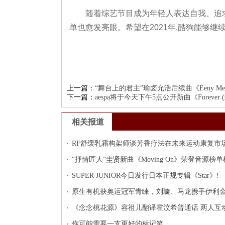
随着综艺节目成为年轻人表达自我、追
单也愈发亮眼。希望在2021年,酷狗能够继
上一篇：
“舞台上的君主”瑜卤允浩后续曲《Eeny M
下一篇：
aespa将于今天下午5点公开新曲《Foreve
相关报道
RF舒缓乳霜构架师谈芳香疗法在未来运动康复市
“抒情匠人”圭贤新曲《Moving On》荣登音源榜
SUPER JUNIOR今日发行日本正规专辑《Star》!
原生有机获奥运冠军青睐，刘璇、马龙携手伊利
《念念桃花源》容祖儿翻译霍汶希普通话 两人互
你可能需要一支更好的标记笔