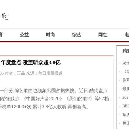
育
公益
时尚
综艺
网红
电
精
曲年度盘点 覆盖听众超3.8亿
龙
全
《
35
作者：王晶
来源：每日质量报道
乐
你
最
一部分,综艺歌曲也频频出圈占据热搜。近日,酷狗盘点
护
2
浪的姐姐》《中国好声音2020》《我们的歌2》等57档
征
B
单12000+次,累计3.8亿人收听,再创新高。
顶
感
腾