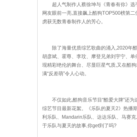
超人气制作人蔡徐坤与《青春有你》选
网友眼前一亮,直接飙上酷狗TOP500榜第二
虏获无数青春制作人的芳心。
除了海量优质综艺歌曲的涌入,2020年
胡彦斌、霍尊、李玟、摩登兄弟刘宇宁、单
现精彩绝伦的舞台、尽显巨星气质,又在酷狗
满“反差萌”令人心动。
不仅如此,酷狗音乐节目“酷爱大牌”还为
综艺节目最新花絮。《乐队的夏天2》热播期
利乐队、Mandarin乐队、达达乐队、马赛克
于乐队与夏天的故事,你get到了吗?