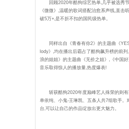
回顾2020年酷狗综艺热单,几乎被选秀
《微微》,温暖的歌词搭配治愈系声线,直击
破5万+,是不折不扣的国民级热单。
同样出自《青春有你2》的主题曲《YES!
lody》,均在播出后霸占了酷狗飙升榜的前
浪的姐姐》的主题曲《无价之姐》,《中国好
音乐取得惊人的播放量,热度爆表!
斩获酷狗2020年度巅峰艺人殊荣的则有
单依纯、小鬼-王琳凯、五条人共7组歌手。
台,可以让自己的作品绽放出更大魅力。