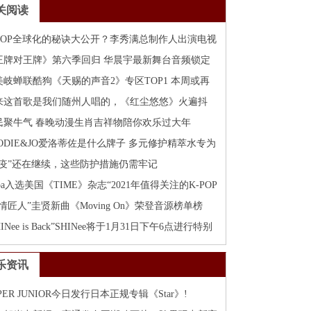
关阅读
-POP全球化的秘诀大公开？李秀满总制作人出演电视
目
王牌对王牌》第六季回归 华晨宇最新舞台音频锁定
狗
美岐蝉联酷狗《天赐的声音2》专区TOP1 本周或再
登顶
来这首歌是我们随州人唱的，《红尘悠悠》火遍抖
！
民聚牛气 春晚动漫生肖吉祥物陪你欢乐过大年
LODIE&JO爱洛蒂佐是什么牌子 多元修护精萃水专为
敏易痘肌而生
“疫”还在继续，这些防护措施仍需牢记
spa入选美国《TIME》杂志“2021年值得关注的K-POP
秀”！
情匠人”圭贤新曲《Moving On》荣登音源榜单榜
！
HINee is Back”SHINee将于1月31日下午6点进行特别
!
乐资讯
PER JUNIOR今日发行日本正规专辑《Star》!