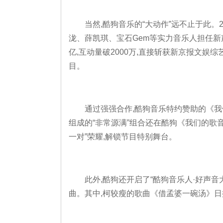
当然,酷狗音乐的“大动作”远不止于此。2
泷、薛凯琪、宝石Gem等实力音乐人担任新
亿,互动量破2000万,直接斩获新京报文娱综
目。
通过强强合作,酷狗音乐特约赞助的《我
组成的“非常源满”组合还在酷狗《我们的歌音
一对”荣耀,解锁节目特别舞台。
此外,酷狗还开启了“酷狗音乐人·好声音
曲。其中,柯较瘦的歌曲《借孟婆一碗汤》日