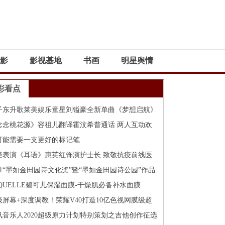
影
影视基地
书画
明星舆情
彩看点
子东升歌莱美娱乐童星刘镒豪全新单曲《梦想启航》
网发行！
念念桃花源》容祖儿翻译霍汶希普通话 两人互动欢
十足
可能需要一支更好的标记笔
美表演《耳语》惠英红饰演护士长 致敬抗疫前线医
人员
021“墨如金田园诗文化奖”暨“墨如金田园诗公园”作品
集启事
EQUELLE碧可儿保湿面膜-干燥肌必备补水面膜
级屏幕+深度调教！荣耀V40打造10亿色视网膜级超
屏
讯音乐人2020超级原力计划特别策划之吉他创作征选