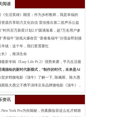
关阅读
音《生活英雄》顾亚：作为乡村教师，我是幸福的
秀资源共享助力文化自信 雷佳推出第二批声乐公益
程
音“时尚百万新星计划2.0”圆满落幕，超7万名用户参
创作
博“养福牛”游戏火爆收官 “新春集福牛”分现金即刻接
皇羊绒：这个年，我们更需要红
生长》，推演生命
最新专辑《Easy Life Pt.2》强势来袭，平凡生活最
al的说唱
秀满描绘的新时代新模式，“制作的时代，未来是AI
elebrity的世界”
东贺岁档微电影《顶牛》了解一下, 陈佩斯、陈大愚
子上演“父相伤害”
佩斯陈大愚父子携手演绎京东品牌微电影《顶牛》，
日重磅首映
乐资讯
ss New York Pro为你揭秘，伪素颜妆容这么化才精致