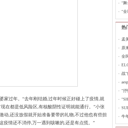
“舞
日
“全
《F
热
孟
次
原
音
全
E
干
战
ae
新
“抒
婆家过年。“去年刚结婚,过年时候正好碰上了疫情,就
首
“S
方现在都是低风险区,有核酸阴性证明就能通行。”小张
直播
SU
激动,还没放假就开始准备要带的礼物,不过他也有些担
牛
,这疫情还不消停,万一遇到咳嗽的,还是有点慌。”
度