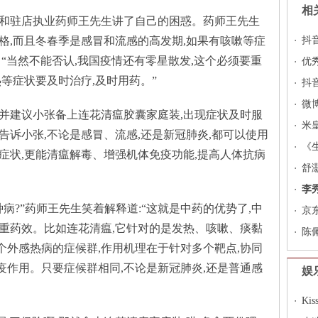
相
张和驻店执业药师王先生讲了自己的困惑。药师王先生
格,而且冬春季是感冒和流感的高发期,如果有咳嗽等症
抖
“当然不能否认,我国疫情还有零星散发,这个必须要重
优
等症状要及时治疗,及时用药。”
课
抖
与
微
并建议小张备上连花清瘟胶囊家庭装,出现症状及时服
棒
米
告诉小张,不论是感冒、流感,还是新冠肺炎,都可以使用
《
症状,更能清瘟解毒、增强机体免疫功能,提高人体抗病
舒灏
Re
李
病?”药师王先生笑着解释道:“这就是中药的优势了,中
和C
京
重药效。比如连花清瘟,它针对的是发热、咳嗽、痰黏
父
陈
外感热病的症候群,作用机理在于针对多个靶点,协同
明
作用。只要症候群相同,不论是新冠肺炎,还是普通感
娱
Ki