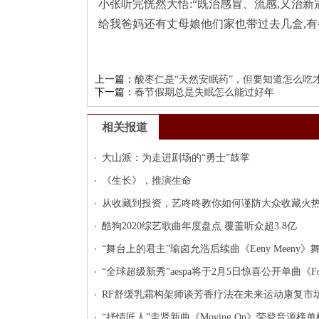
小张听完恍然大悟:“既治感冒、流感,又治新冠
给我爸妈还有丈母娘他们家也带过去几盒,有
上一篇：
酸枣仁是“天然安眠药”，但要知道怎么吃
下一篇：
​春节假期总是失眠怎么能过好年
相关报道
大山派：为走进剧场的“勇士”鼓掌
《生长》，推演生命
从收藏到投资，艺咚咚教你如何谨防大众收藏火
酷狗2020综艺歌曲年度盘点 覆盖听众超3.8亿
“舞台上的君主”瑜卤允浩后续曲《Eeny Meeny
“全球超级新秀”aespa将于2月5日惊喜公开单曲《For
RF舒缓乳霜构架师谈芳香疗法在未来运动康复市
“抒情匠人”圭贤新曲《Moving On》荣登音源榜