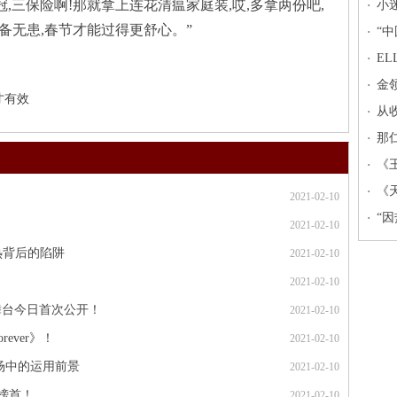
,三保险啊!那就拿上连花清瘟家庭装,哎,多拿两份吧,
小
备无患,春节才能过得更舒心。”
验
“
EL
肌
金
才有效
受
从
的
那
在
《
线
《
2021-02-10
酷
“
2021-02-10
年
热背后的陷阱
2021-02-10
2021-02-10
》舞台今日首次公开！
2021-02-10
ever》！
2021-02-10
场中的运用前景
2021-02-10
单榜首！
2021-02-10