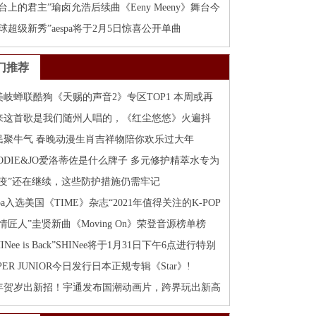
台上的君主”瑜卤允浩后续曲《Eeny Meeny》舞台今
首次公开！
球超级新秀”aespa将于2月5日惊喜公开单曲
orever》！
门推荐
美岐蝉联酷狗《天赐的声音2》专区TOP1 本周或再
登顶
来这首歌是我们随州人唱的，《红尘悠悠》火遍抖
！
民聚牛气 春晚动漫生肖吉祥物陪你欢乐过大年
LODIE&JO爱洛蒂佐是什么牌子 多元修护精萃水专为
敏易痘肌而生
“疫”还在继续，这些防护措施仍需牢记
spa入选美国《TIME》杂志“2021年值得关注的K-POP
秀”！
情匠人”圭贤新曲《Moving On》荣登音源榜单榜
！
HINee is Back”SHINee将于1月31日下午6点进行特别
!
PER JUNIOR今日发行日本正规专辑《Star》!
年贺岁出新招！宇通发布国潮动画片，跨界玩出新高