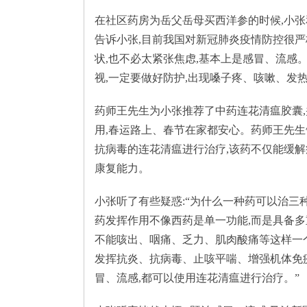
在社区药房为岳父岳母买西洋参的时候,小
告诉小张,目前我国对新冠肺炎疫情防控很严
状,也不必太紧张焦虑,基本上是感冒、流感。
视,一定要做好防护,出现嗓子疼、咳嗽、发热
药师王先生为小张推荐了中药连花清瘟胶囊,
用,春运路上、春节在家都安心。药师王先生
抗病毒的连花清瘟进行治疗,该药不仅能缓解
康复能力。
小张听了有些疑惑:“为什么一种药可以治三种
药发挥作用不像西药是单一功能,而是具备多
不能咳出、咽痛、乏力、肌肉酸痛等这样一个
发挥抗炎、抗病毒、止咳平喘、增强机体免疫
冒、流感,都可以使用连花清瘟进行治疗。”