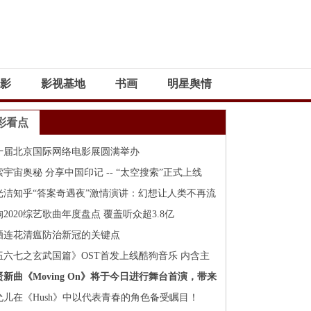
影
影视基地
书画
明星舆情
彩看点
十届北京国际网络电影展圆满举办
索宇宙奥秘 分享中国印记 -- “太空搜索”正式上线
光洁知乎“答案奇遇夜”激情演讲：幻想让人类不再流
2020综艺歌曲年度盘点 覆盖听众超3.8亿
晒连花清瘟防治新冠的关键点
伍六七之玄武国篇》OST首发上线酷狗音乐 内含主
手写信
贤新曲《Moving On》将于今日进行舞台首演，带来
情歌王的魅力！
允儿在《Hush》中以代表青春的角色备受瞩目！