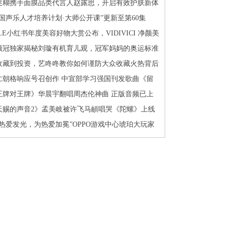
迷糊携手面膜品类代言人赵露思，开启有效护肤新体
中国声乐人才培养计划·大师公开课”更新至第60集
LE小红书年度美容好物大赏公布，VIDIVICI 净颜美
洁面乳上榜
领冠独家揭秘刘璇有机育儿观，冠军妈妈的奥运标准
好评
收藏到投资，艺咚咚教你如何谨防大众收藏火热背后
陷阱
仁朝格响应号召创作 中宣部学习强国刊发歌曲《留
上海过大年》
王牌对王牌》华晨宇翻唱周杰伦神曲 正版音频已上
酷狗
天赐的声音2》孟美岐被许飞马頔唱哭《陀螺》上线
狗
因热爱发光，为热爱加冕”OPPO游戏中心琥珀大玩家
终盛典暨颁奖典礼圆满举办