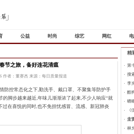
育
公益
时尚
综艺
网红
电
精
春节之旅，备好连花清瘟
第
搜
6
作者：董赛杰
来源：每日质量报道
李
情防控常态化之下,勤洗手、戴口罩、不聚集等防护手
浪
酷狗
的脚步越来越近,年味儿渐渐浓了起来,不少人响应“就
晒
,不过在喜悦的同时,也不免担忧感冒、流感、新冠肺炎
《
创
圭
抒
林