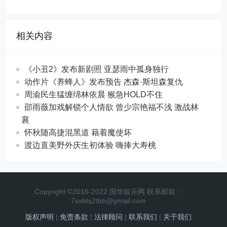
相关内容
《小丑2》发布新剧照 亚瑟雨中孤身独行
动作片《养蜂人》发布预告 杰森·斯坦森复仇
周渝民生猛缠绵林依晨 猴急HOLD不住
邵雨薇加戏解锁个人情欲 曾少宗艳福不浅 激战林
襄
怀秋随高捷混黑道 藉着魔使坏
渡边直美野外庆生初体验 嗨捧大寿桃
Copyright ©2016-2022 国华娱乐网 联系邮箱：
7svblq2tbb@gmail.com
版权声明
|
免责条款
|
法律顾问
|
联系我们
|
关于我们