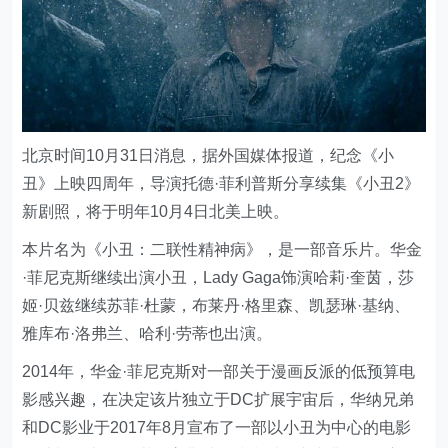
北京时间10月31日消息，据外国媒体报道，纪念《小
丑》上映四周年，导演托德·菲利普斯分享续集《小丑2》
新剧照，将于明年10月4日北美上映。
本片名为《小丑：二联性精神病》，是一部音乐片。华金
·菲尼克斯继续出演小丑，Lady Gaga饰演哈莉·奎茵，莎
姬·贝兹继续苏菲·杜蒙，布莱丹·格里森、凯瑟琳·基纳、
雅库布·洛弗兰、哈利·劳蒂也出演。
2014年，华金·菲尼克斯对一部关于漫画反派的低预算电
影感兴趣，在决定该片独立于DC扩展宇宙后，华纳兄弟
和DC影业于2017年8月宣布了一部以小丑为中心的电影