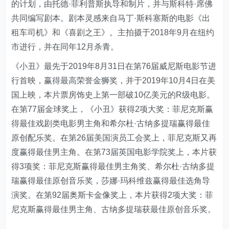
的计划，由托德·菲利普斯执导和制片，并与斯科特·席佛
共同编写剧本。剧本灵感来自马丁·斯科塞斯的电影《出
租车司机》和《喜剧之王》。主拍摄于2018年9月在纽约
市进行，并在同年12月杀青。
《小丑》最先于2019年8月31日在第76届威尼斯电影节进
行首映，赢得最高荣誉金狮奖，并于2019年10月4日在美
国上映，本片票房饰史上第一部破10亿美元的R级电影。
在第77届金球奖上，《小丑》获得2项大奖：菲尼克斯赢
得最佳戏剧类电影男主角和希尔杜·古纳多提瑞赢得最佳
原创配乐奖。在第26届美国演员工会奖上，菲尼克斯又再
度赢得最佳男主角。在第73届英国电影学院奖上，本片获
得3项奖：菲尼克斯赢得最佳男主角奖、希尔杜·古纳多提
瑞赢得最佳原创音乐奖，莎娜·玛科维兹赢得最佳选角导
演奖。在第92届奥斯卡金像奖上，本片获得2项大奖：菲
尼克斯赢得最佳男主角、古纳多提瑞获最佳原创音乐奖。