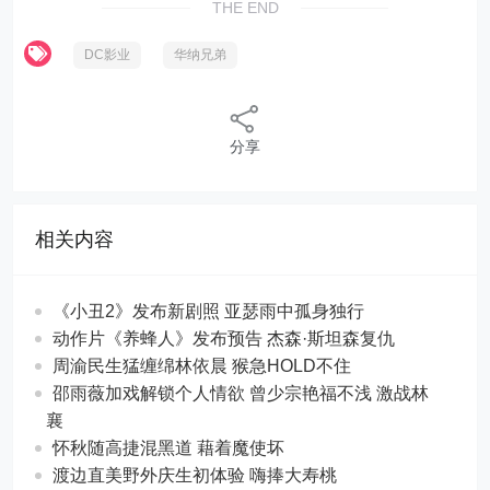
THE END
DC影业
华纳兄弟
分享
相关内容
《小丑2》发布新剧照 亚瑟雨中孤身独行
动作片《养蜂人》发布预告 杰森·斯坦森复仇
周渝民生猛缠绵林依晨 猴急HOLD不住
邵雨薇加戏解锁个人情欲 曾少宗艳福不浅 激战林
襄
怀秋随高捷混黑道 藉着魔使坏
渡边直美野外庆生初体验 嗨捧大寿桃