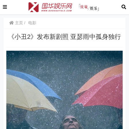
主页
电影
《小丑2》发布新剧照 亚瑟雨中孤身独行