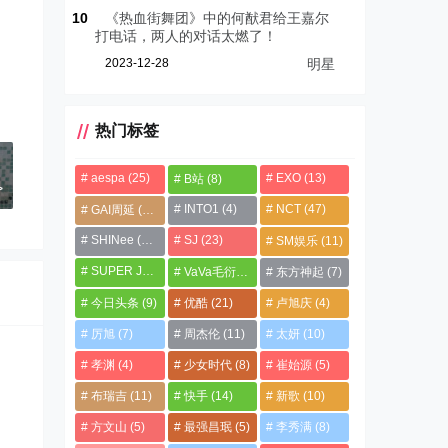
10
《热血街舞团》中的何猷君给王嘉尔
打电话，两人的对话太燃了！
2023-12-28
明星
热门标签
书
aespa
(25)
EXO
(13)
B站
(8)
>
INTO1
(4)
NCT
(47)
GAI周延
(21)
SHINee
(13)
SJ
(23)
SM娱乐
(11)
SUPER JUNIOR
(4)
VaVa毛衍七
(8)
东方神起
(7)
今日头条
(9)
优酷
(21)
卢旭庆
(4)
厉旭
(7)
周杰伦
(11)
太妍
(10)
孝渊
(4)
少女时代
(8)
崔始源
(5)
布瑞吉
(11)
快手
(14)
新歌
(10)
方文山
(5)
最强昌珉
(5)
李秀满
(8)