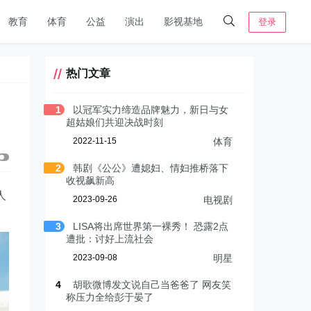
教育
体育
公益
演出
影视基地
登录
热门文章
1
以冠军实力缔造品牌魅力，新日与女
超姑娘们共迎决战时刻
2022-11-15
体育
2
韩剧《公公》遭媳妇、情妇推桥落下
收视飙新高
人
2023-09-26
电视剧
3
LISA将出席世界第一裸秀！ 恐露2点
遭批：讨好上流社会
2023-09-08
明星
4
胡歌微博发文说自己当爸爸了 网友笑
称压力全给彭于晏了