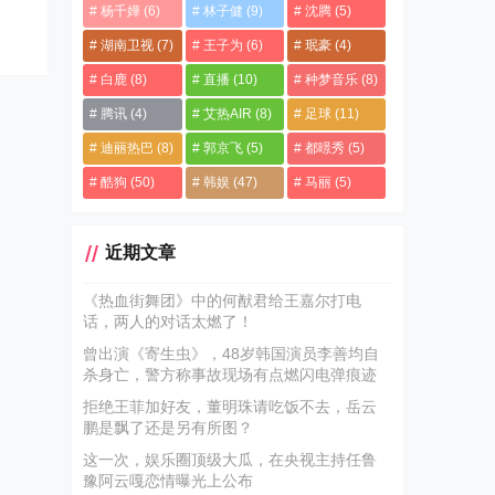
杨千嬅
(6)
林子健
(9)
沈腾
(5)
湖南卫视
(7)
王子为
(6)
珉豪
(4)
白鹿
(8)
直播
(10)
种梦音乐
(8)
腾讯
(4)
艾热AIR
(8)
足球
(11)
迪丽热巴
(8)
郭京飞
(5)
都暻秀
(5)
酷狗
(50)
韩娱
(47)
马丽
(5)
近期文章
《热血街舞团》中的何猷君给王嘉尔打电
话，两人的对话太燃了！
曾出演《寄生虫》，48岁韩国演员李善均自
杀身亡，警方称事故现场有点燃闪电弹痕迹
拒绝王菲加好友，董明珠请吃饭不去，岳云
鹏是飘了还是另有所图？
这一次，娱乐圈顶级大瓜，在央视主持任鲁
豫阿云嘎恋情曝光上公布