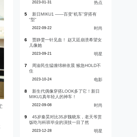
2023-01-31
热点
5
新日MIKU1 ——百变“机车”穿搭有
“型”
2022-09-22
时尚
6
贾静雯一针见血！ 赵又廷崩溃希望女
儿像她
2023-09-21
明星
7
周渝民生猛缠绵林依晨 猴急HOLD不
住
2023-10-24
电影
8
新生代偶像穿搭LOOK多了它！新日
MIKU1真年轻人的神车！
2022-09-08
时尚
忙
9
45岁秦昊对比35岁魏晓东，老天爷赏
饭吃与科班毕业的演技一目了然
我
2023-12-28
明星