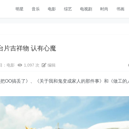
明星
音乐
电影
综艺
电视剧
时尚
书画
封台片吉祥物 认有心魔
目：
电影
1,097 次
编辑
把OO搞丢了》、《关于我和鬼变成家人的那件事》和《做工的