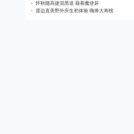
怀秋随高捷混黑道 藉着魔使坏
渡边直美野外庆生初体验 嗨捧大寿桃