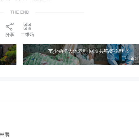
THE END
分享
二维码
范少勋扮大体老师 网友共鸣签捐献
下一篇>
激战林襄