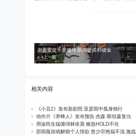
谢盈萱交手黄健玮 助攻老搭档镀金
< <上一篇
相关内容
《小丑2》发布新剧照 亚瑟雨中孤身独行
动作片《养蜂人》发布预告 杰森·斯坦森复仇
周渝民生猛缠绵林依晨 猴急HOLD不住
邵雨薇加戏解锁个人情欲 曾少宗艳福不浅 