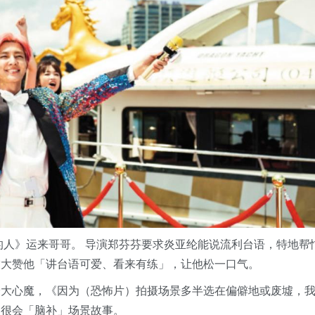
的人》运来哥哥。 导演郑芬芬要求炎亚纶能说流利台语，特地帮
友大赞他「讲台语可爱、看来有练」，让他松一口气。
最大心魔，《因为（恐怖片）拍摄场景多半选在偏僻地或废墟，
认很会「脑补」场景故事。