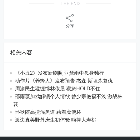
THE END
分享
相关内容
《小丑2》发布新剧照 亚瑟雨中孤身独行
动作片《养蜂人》发布预告 杰森·斯坦森复仇
周渝民生猛缠绵林依晨 猴急HOLD不住
邵雨薇加戏解锁个人情欲 曾少宗艳福不浅 激战林
襄
怀秋随高捷混黑道 藉着魔使坏
渡边直美野外庆生初体验 嗨捧大寿桃