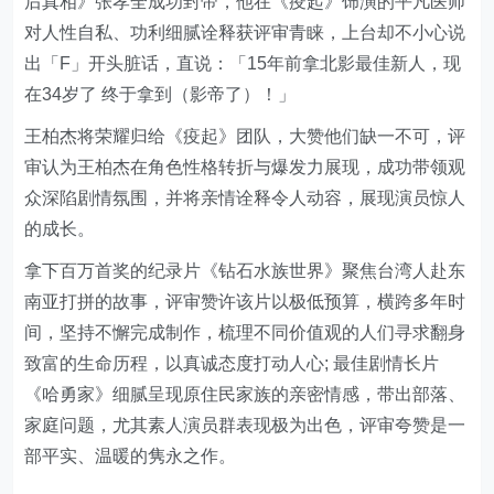
后真相》张孝全成功封帝，他在《疫起》饰演的平凡医师
对人性自私、功利细腻诠释获评审青睐，上台却不小心说
出「F」开头脏话，直说：「15年前拿北影最佳新人，现
在34岁了 终于拿到（影帝了）！」
王柏杰将荣耀归给《疫起》团队，大赞他们缺一不可，评
审认为王柏杰在角色性格转折与爆发力展现，成功带领观
众深陷剧情氛围，并将亲情诠释令人动容，展现演员惊人
的成长。
拿下百万首奖的纪录片《钻石水族世界》聚焦台湾人赴东
南亚打拼的故事，评审赞许该片以极低预算，横跨多年时
间，坚持不懈完成制作，梳理不同价值观的人们寻求翻身
致富的生命历程，以真诚态度打动人心; 最佳剧情长片
《哈勇家》细腻呈现原住民家族的亲密情感，带出部落、
家庭问题，尤其素人演员群表现极为出色，评审夸赞是一
部平实、温暖的隽永之作。