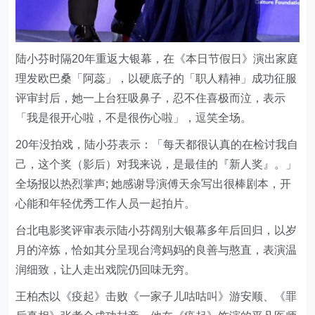
陆小芬时隔20年重返大银幕，在《本日节假日》演出家庭
理发欧巴桑「阿蕊」，以硬底子的「职人精神」成功征服
评审封后，她一上台狂吸鼻子，忍不住喜极而泣，表示
「我是很开心啦，不是很伤心啦」，逗笑全场。
20年没拍戏，陆小芬表示：「每天都很认真的在检讨我自
己，这个奖（影后）对我来说，是最佳的『新人奖』。」
全场报以热烈掌声; 她感谢导演傅天余写出很棒剧本，开
心能和年轻优秀工作人员一起拍片。
台北电影奖评审表示陆小芬阔别大银幕多年后回归，以岁
月的淬炼，恰如其分呈现台湾妈妈的良善与憨直，表演温
润细致，让人走出戏院仍回味无穷。
王柏杰以《疫起》击败《一家子儿咕咕叫》游安顺、《罪